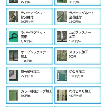
450円/m
300円/m
ラバーマグネット
ラバーマグネット
部分縫付
全長縫付
700円/ヶ所
1,800円/m
ラバーマグネット
止めファスナー
同梱
加工
1,300円/m
1,700円/m
オープンファスナー
スリット加工
加工
500円～
2,000円/m
部分補強加工
切欠き加工
750円/ヶ所
1,500円/ヶ所
カラー補強テープ加工
布付ヒネリ加工
500円/m
450円/ヶ所