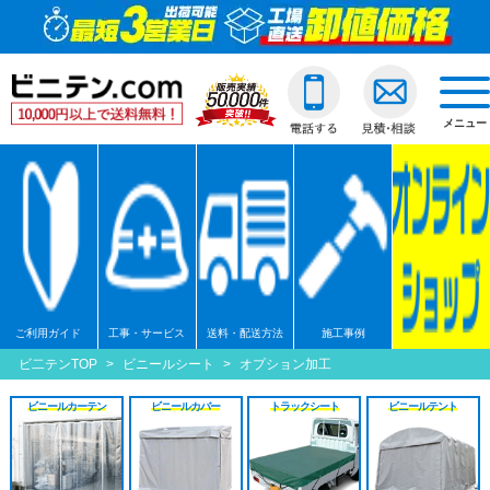
togg
navi
メニュー
ご利用ガイド
工事・サービス
送料・配送方法
施工事例
ビ二テンTOP
>
ビニールシート
>
オプション加工
ビニールカーテン
ビニールカバー
トラックシート
ビニールテント