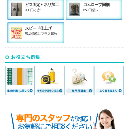
ビス固定ヒネリ加工
ゴムロープ同梱
300円/ヶ所
850円/袋～
スピード仕上げ
製品価格にプラス10%
お役立ち例集