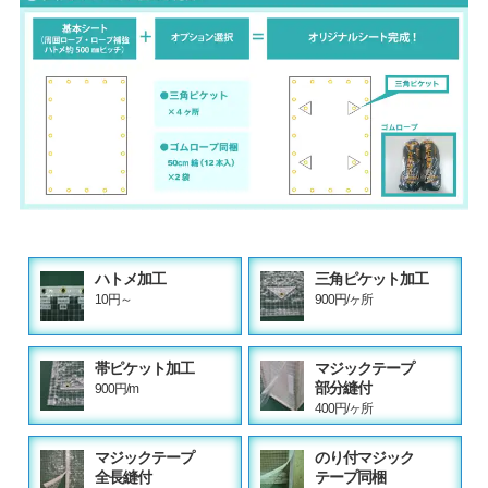
ハトメ加工
三角ピケット加工
10円～
900円/ヶ所
帯ピケット加工
マジックテープ
部分縫付
900円/m
400円/ヶ所
マジックテープ
のり付マジック
全長縫付
テープ同梱