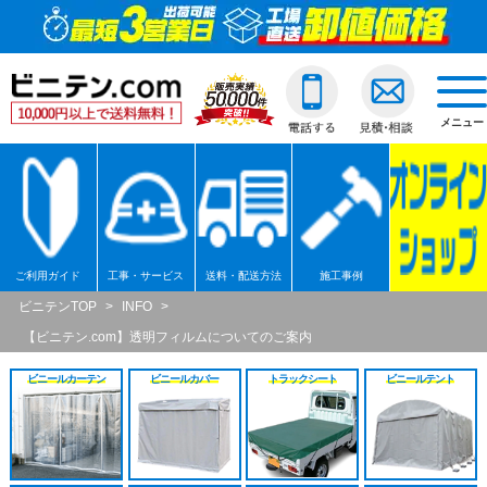
ビニールカーテン
ご利用ガイド
透明ビニールカーテ
透明ジャバラビニー
のれんカーテン式ビ
透明ロールスクリー
透明アコーディオン
ネットカーテン/網
D30スチール製
間仕切ポールスリム
透明ビニールカバー
透明ビニールシート
透明フィルム原反・
ジャバラビニールカーテン
他社との違い
糸入ビニールカーテ
糸入りジャバラビニ
のれんカーテン可動
透明糸入りロールス
糸入アコーディオン
D30アルミ製
間仕切ポール押さえ
糸入りビニールカバ
糸入りビニールシー
糸入フィルム原反・
戻る
togg
navi
メニュー
のれんカーテン式
ご注文の流れ
ターポリンビニール
ターポリンジャバラ
ターポリンロールス
ターポリンアコーデ
D30ステンレス製
間仕切ポールHGタイ
合繊帆布ビニールカ
合繊帆布ビニールシ
ターポリン原反・カ
戻る
ロールスクリーン
送料・配送方法
パワーシートビニー
コンビネーションジ
不燃ターポリンロー
不燃ターポリンアコ
D30隙間シートレール
間仕切ポールXGタイ
パワーシートビニー
パワーシートビニー
帯電防止ターポリン
アコーディオンドア
各種納期
ターポリンメッシュ
不燃ターポリンジャ
透明電動ロールスク
D40スチール製
間仕切ポールネット
ターポリンビニール
ターポリンビニール
ターポリンメッシュ
戻る
ご利用ガイド
工事・サービス
送料・配送方法
施工事例
ネットカーテン網
返品・交換
不燃ターポリンビニ
糸入透明電動ロール
D40アルミ製
オプション加工
オプション加工
パワーシート原反・
戻る
戻る
ビニテンTOP
>
INFO
>
【ビニテン.com】透明フィルムについてのご案内
大型カーテンレール
お支払い方法
耐熱ビニールカーテ
ターポリン電動ロー
D40ステンレス製
不燃ターポリン原反
戻る
戻る
ビニールカーテン
ビニールカバー
トラックシート
ビニールテント
間仕切ポール
大口割引
溶接遮光ビニールカ
不燃ターポリン電動
D40隙間シートレール
耐熱シート原反・カ
カバー
無料見積り
オプション加工一覧
屋外/野外用ロールス
XGレール
溶接遮光シート原反