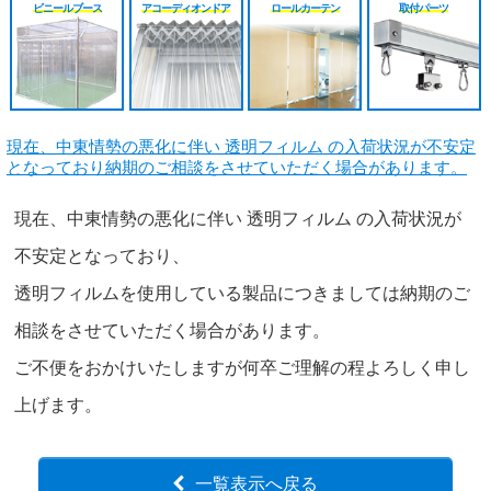
シート
施工工事見積り
HGレール
のれんカーテン原反
戻る
戻る
ビニールブース
アコーディオンドア
ロールカーテン
取付パーツ
原反カット販売
パートナー募集
ベンダーレール
のれんカーテン可動
戻る
戻る
その他部品関連
戻る
現在、中東情勢の悪化に伴い 透明フィルム の入荷状況が不安定
となっており納期のご相談をさせていただく場合があります。
戻る
現在、中東情勢の悪化に伴い 透明フィルム の入荷状況が
不安定となっており、
透明フィルムを使用している製品につきましては納期のご
相談をさせていただく場合があります。
ご不便をおかけいたしますが何卒ご理解の程よろしく申し
上げます。
一覧表示へ戻る