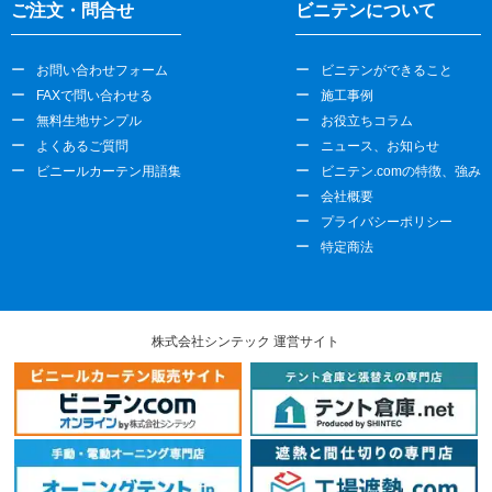
ご注文・問合せ
ビニテンについて
お問い合わせフォーム
ビニテンができること
FAXで問い合わせる
施工事例
無料生地サンプル
お役立ちコラム
よくあるご質問
ニュース、お知らせ
ビニールカーテン用語集
ビニテン.comの特徴、強み
会社概要
プライバシーポリシー
特定商法
株式会社シンテック 運営サイト