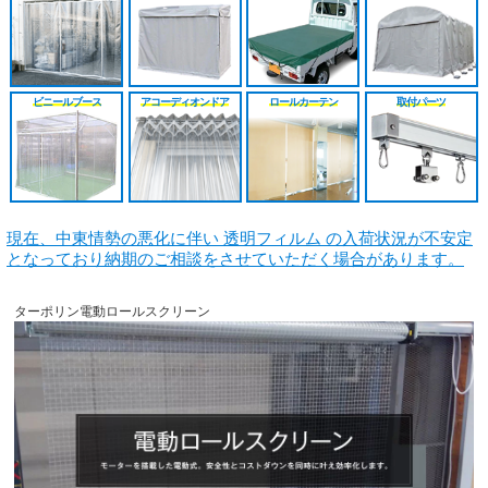
シート
施工工事見積り
HGレール
のれんカーテン原反
戻る
戻る
原反カット販売
パートナー募集
ベンダーレール
のれんカーテン可動
ビニールブース
アコーディオンドア
ロールカーテン
取付パーツ
戻る
戻る
その他部品関連
戻る
戻る
現在、中東情勢の悪化に伴い 透明フィルム の入荷状況が不安定
となっており納期のご相談をさせていただく場合があります。
ターポリン電動ロールスクリーン