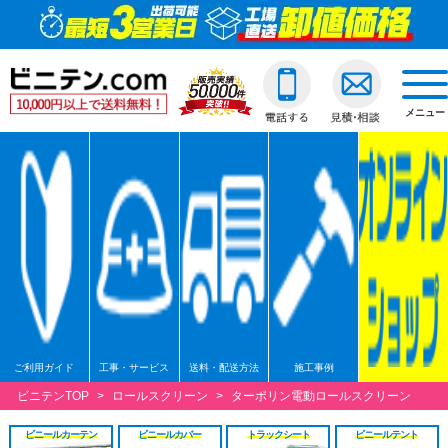
ビニールカーテン
ご利用ガイド
透明ビニールカーテ
透明ジャバラビニー
のれんカーテン式ビ
透明ロールスクリー
透明アコーディオン
ネットカーテン/網
D30スチール製
間仕切ポールスリム
透明ビニールカバー
透明ビニールシート
透明フィルム原反・
ジャバラビニールカーテン
他社との違い
糸入ビニールカーテ
糸入りジャバラビニ
のれんカーテン可動
透明糸入りロールス
糸入アコーディオン
D30アルミ製
間仕切ポール押さえ
糸入りビニールカバ
糸入りビニールシー
糸入フィルム原反・
戻る
togg
navi
メニュー
のれんカーテン式
ご注文の流れ
ターポリンビニール
ターポリンジャバラ
ターポリンロールス
ターポリンアコーデ
D30ステンレス製
間仕切ポールHGタイ
合繊帆布ビニールカ
合繊帆布ビニールシ
ターポリン原反・カ
戻る
ロールスクリーン
送料・配送方法
パワーシートビニー
コンビネーションジ
不燃ターポリンロー
不燃ターポリンアコ
D30隙間シートレール
間仕切ポールXGタイ
パワーシートビニー
パワーシートビニー
帯電防止ターポリン
アコーディオンドア
各種納期
ターポリンメッシュ
不燃ターポリンジャ
透明電動ロールスク
D40スチール製
間仕切ポールネット
ターポリンビニール
ターポリンビニール
ターポリンメッシュ
戻る
ネットカーテン網
返品・交換
不燃ターポリンビニ
糸入透明電動ロール
D40アルミ製
オプション加工
オプション加工
パワーシート原反・
戻る
戻る
大型カーテンレール
お支払い方法
耐熱ビニールカーテ
ターポリン電動ロー
D40ステンレス製
不燃ターポリン原反
戻る
戻る
間仕切ポール
大口割引
溶接遮光ビニールカ
不燃ターポリン電動
D40隙間シートレール
耐熱シート原反・カ
ご利用ガイド
工事・サービス
送料・配送方法
施工事例
ビニテンTOP
>
ロールスクリーン
>
ターポリン電動ロールスクリーン
カバー
無料見積り
オプション加工一覧
屋外/野外用ロールス
XGレール
溶接遮光シート原反
ビニールカーテン
ビニールカバー
トラックシート
ビニールテント