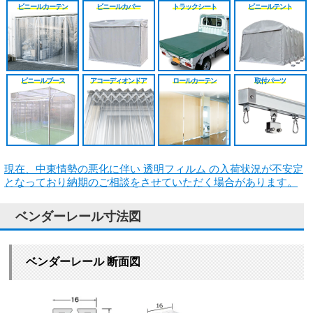
シート
施工工事見積り
HGレール
のれんカーテン原反
戻る
戻る
ビニールカーテン
ビニールカバー
トラックシート
ビニールテント
原反カット販売
パートナー募集
ベンダーレール
のれんカーテン可動
戻る
戻る
その他部品関連
戻る
ビニールブース
アコーディオンドア
ロールカーテン
取付パーツ
戻る
現在、中東情勢の悪化に伴い 透明フィルム の入荷状況が不安定
となっており納期のご相談をさせていただく場合があります。
ベンダーレール寸法図
ベンダーレール 断面図