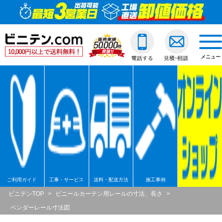
ビニールカーテン
ご利用ガイド
透明ビニールカーテ
透明ジャバラビニー
のれんカーテン式ビ
透明ロールスクリー
透明アコーディオン
ネットカーテン/網
D30スチール製
間仕切ポールスリム
透明ビニールカバー
透明ビニールシート
透明フィルム原反・
ジャバラビニールカーテン
他社との違い
糸入ビニールカーテ
糸入りジャバラビニ
のれんカーテン可動
透明糸入りロールス
糸入アコーディオン
D30アルミ製
間仕切ポール押さえ
糸入りビニールカバ
糸入りビニールシー
糸入フィルム原反・
戻る
togg
navi
メニュー
のれんカーテン式
ご注文の流れ
ターポリンビニール
ターポリンジャバラ
ターポリンロールス
ターポリンアコーデ
D30ステンレス製
間仕切ポールHGタイ
合繊帆布ビニールカ
合繊帆布ビニールシ
ターポリン原反・カ
戻る
ロールスクリーン
送料・配送方法
パワーシートビニー
コンビネーションジ
不燃ターポリンロー
不燃ターポリンアコ
D30隙間シートレール
間仕切ポールXGタイ
パワーシートビニー
パワーシートビニー
帯電防止ターポリン
アコーディオンドア
各種納期
ターポリンメッシュ
不燃ターポリンジャ
透明電動ロールスク
D40スチール製
間仕切ポールネット
ターポリンビニール
ターポリンビニール
ターポリンメッシュ
戻る
ネットカーテン網
返品・交換
不燃ターポリンビニ
糸入透明電動ロール
D40アルミ製
オプション加工
オプション加工
パワーシート原反・
戻る
戻る
大型カーテンレール
お支払い方法
耐熱ビニールカーテ
ターポリン電動ロー
D40ステンレス製
不燃ターポリン原反
戻る
戻る
間仕切ポール
大口割引
溶接遮光ビニールカ
不燃ターポリン電動
D40隙間シートレール
耐熱シート原反・カ
ご利用ガイド
工事・サービス
送料・配送方法
施工事例
ビニテンTOP
>
ビニールカーテン用レールの寸法、長さ
>
カバー
無料見積り
オプション加工一覧
屋外/野外用ロールス
XGレール
溶接遮光シート原反
ベンダーレール寸法図