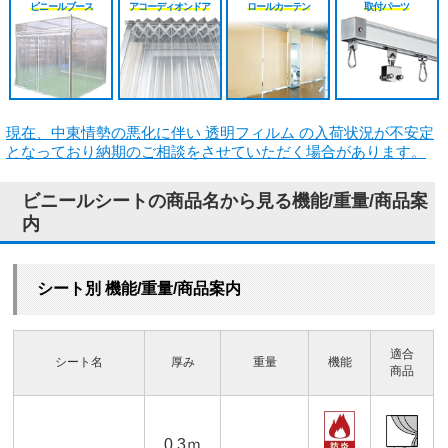
ビニールブース
アコーディオンドア
ロールカーテン
取付パーツ
現在、中東情勢の悪化に伴い 透明フィルム の入荷状況が不安定
となっており納期のご相談をさせていただく場合があります。
ビニールシートの商品名から見る機能/重量/商品案
内
シート別 機能/重量/商品案内
適合
シート名
厚み
重量
機能
商品
0.3ｍ