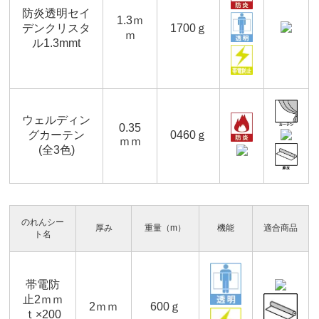
防炎透明セイ
1.3ｍ
デンクリスタ
1700ｇ
ｍ
ル1.3mmt
ウェルディン
0.35
グカーテン
0460ｇ
ｍｍ
(全3色)
のれんシー
厚み
重量（m）
機能
適合商品
ト名
帯電防
止2ｍｍ
2ｍｍ
600ｇ
ｔ×200