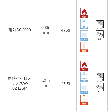
0.35
耐熱SG2000
476g
ｍｍ
耐熱パイロメ
1.2ｍ
710g
ックスW-
ｍ
0242SP