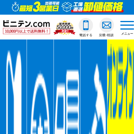
ビニールカーテン
ご利用ガイド
透明ビニールカーテ
透明ジャバラビニー
のれんカーテン式ビ
透明ロールスクリー
透明アコーディオン
ネットカーテン/網
D30スチール製
間仕切ポールスリム
透明ビニールカバー
透明ビニールシート
透明フィルム原反・
ジャバラビニールカーテン
他社との違い
糸入ビニールカーテ
糸入りジャバラビニ
のれんカーテン可動
透明糸入りロールス
糸入アコーディオン
D30アルミ製
間仕切ポール押さえ
糸入りビニールカバ
糸入りビニールシー
糸入フィルム原反・
戻る
togg
navi
メニュー
のれんカーテン式
ご注文の流れ
ターポリンビニール
ターポリンジャバラ
ターポリンロールス
ターポリンアコーデ
D30ステンレス製
間仕切ポールHGタイ
合繊帆布ビニールカ
合繊帆布ビニールシ
ターポリン原反・カ
戻る
ロールスクリーン
送料・配送方法
パワーシートビニー
コンビネーションジ
不燃ターポリンロー
不燃ターポリンアコ
D30隙間シートレール
間仕切ポールXGタイ
パワーシートビニー
パワーシートビニー
帯電防止ターポリン
アコーディオンドア
各種納期
ターポリンメッシュ
不燃ターポリンジャ
透明電動ロールスク
D40スチール製
間仕切ポールネット
ターポリンビニール
ターポリンビニール
ターポリンメッシュ
戻る
ネットカーテン網
返品・交換
不燃ターポリンビニ
糸入透明電動ロール
D40アルミ製
オプション加工
オプション加工
パワーシート原反・
戻る
戻る
大型カーテンレール
お支払い方法
耐熱ビニールカーテ
ターポリン電動ロー
D40ステンレス製
不燃ターポリン原反
戻る
戻る
間仕切ポール
大口割引
溶接遮光ビニールカ
不燃ターポリン電動
D40隙間シートレール
耐熱シート原反・カ
カバー
無料見積り
オプション加工一覧
屋外/野外用ロールス
XGレール
溶接遮光シート原反