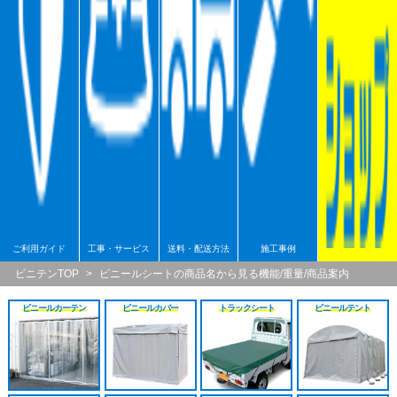
シート
施工工事見積り
HGレール
のれんカーテン原反
戻る
戻る
原反カット販売
パートナー募集
ベンダーレール
のれんカーテン可動
戻る
戻る
その他部品関連
戻る
戻る
ご利用ガイド
工事・サービス
送料・配送方法
施工事例
ビニテンTOP
>
ビニールシートの商品名から見る機能/重量/商品案内
ビニールカーテン
ビニールカバー
トラックシート
ビニールテント