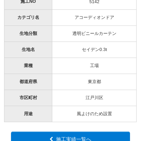
施工NO
5142
カテゴリ名
アコーディオンドア
生地分類
透明ビニールカーテン
生地名
セイデン0.3t
業種
工場
都道府県
東京都
市区町村
江戸川区
用途
風よけのため設置
施工実績一覧へ