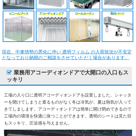
シート
施工工事見積り
HGレール
のれんカーテン原反
戻る
戻る
ビニールブース
アコーディオンドア
ロールカーテン
取付パーツ
原反カット販売
パートナー募集
ベンダーレール
のれんカーテン可動
戻る
戻る
その他部品関連
戻る
戻る
現在、中東情勢の悪化に伴い 透明フィルム の入荷状況が不安定
となっており納期のご相談をさせていただく場合があります。
業務用アコーディオンドアで大開口の入口もス
ッキリ
工場の入り口に透明アコーディオンドアを設置しました。シャッタ
ーを開けてしまうと遮るものがなく冬は冷気が、夏は熱気が入って
きてしまします。アコーディオンドアは簡単に開け閉めできるので
工場内の環境を快適に保つことができます。透明のシートは見た目
もスッキリ、圧迫感を与えません。