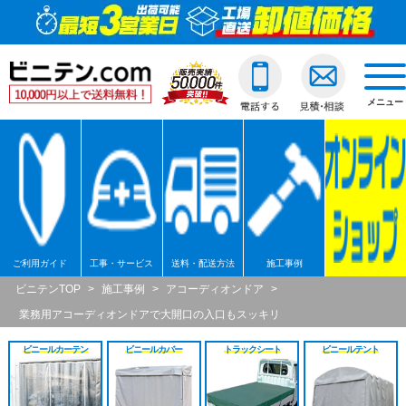
ビニールカーテン
ご利用ガイド
透明ビニールカーテ
透明ジャバラビニー
のれんカーテン式ビ
透明ロールスクリー
透明アコーディオン
ネットカーテン/網
D30スチール製
間仕切ポールスリム
透明ビニールカバー
透明ビニールシート
透明フィルム原反・
ジャバラビニールカーテン
他社との違い
糸入ビニールカーテ
糸入りジャバラビニ
のれんカーテン可動
透明糸入りロールス
糸入アコーディオン
D30アルミ製
間仕切ポール押さえ
糸入りビニールカバ
糸入りビニールシー
糸入フィルム原反・
戻る
togg
navi
メニュー
のれんカーテン式
ご注文の流れ
ターポリンビニール
ターポリンジャバラ
ターポリンロールス
ターポリンアコーデ
D30ステンレス製
間仕切ポールHGタイ
合繊帆布ビニールカ
合繊帆布ビニールシ
ターポリン原反・カ
戻る
ロールスクリーン
送料・配送方法
パワーシートビニー
コンビネーションジ
不燃ターポリンロー
不燃ターポリンアコ
D30隙間シートレール
間仕切ポールXGタイ
パワーシートビニー
パワーシートビニー
帯電防止ターポリン
アコーディオンドア
各種納期
ターポリンメッシュ
不燃ターポリンジャ
透明電動ロールスク
D40スチール製
間仕切ポールネット
ターポリンビニール
ターポリンビニール
ターポリンメッシュ
戻る
ネットカーテン網
返品・交換
不燃ターポリンビニ
糸入透明電動ロール
D40アルミ製
オプション加工
オプション加工
パワーシート原反・
戻る
戻る
ご利用ガイド
工事・サービス
送料・配送方法
施工事例
大型カーテンレール
お支払い方法
耐熱ビニールカーテ
ターポリン電動ロー
D40ステンレス製
不燃ターポリン原反
戻る
戻る
ビニテンTOP
>
施工事例
>
アコーディオンドア
>
業務用アコーディオンドアで大開口の入口もスッキリ
間仕切ポール
大口割引
溶接遮光ビニールカ
不燃ターポリン電動
D40隙間シートレール
耐熱シート原反・カ
ビニールカーテン
ビニールカバー
トラックシート
ビニールテント
カバー
無料見積り
オプション加工一覧
屋外/野外用ロールス
XGレール
溶接遮光シート原反