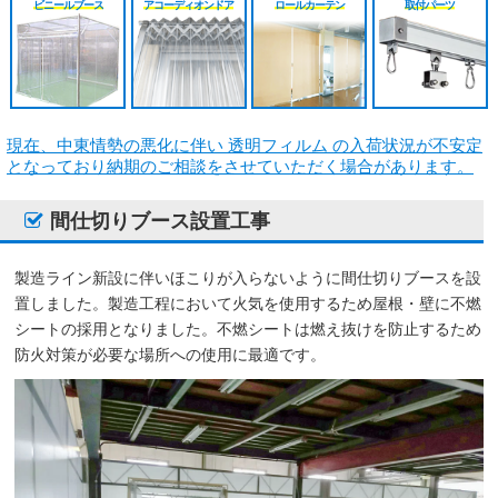
ビニールブース
アコーディオンドア
ロールカーテン
取付パーツ
シート
施工工事見積り
HGレール
のれんカーテン原反
戻る
戻る
原反カット販売
パートナー募集
ベンダーレール
のれんカーテン可動
戻る
戻る
その他部品関連
戻る
現在、中東情勢の悪化に伴い 透明フィルム の入荷状況が不安定
となっており納期のご相談をさせていただく場合があります。
戻る
間仕切りブース設置工事
製造ライン新設に伴いほこりが入らないように間仕切りブースを設
置しました。製造工程において火気を使用するため屋根・壁に不燃
シートの採用となりました。不燃シートは燃え抜けを防止するため
防火対策が必要な場所への使用に最適です。