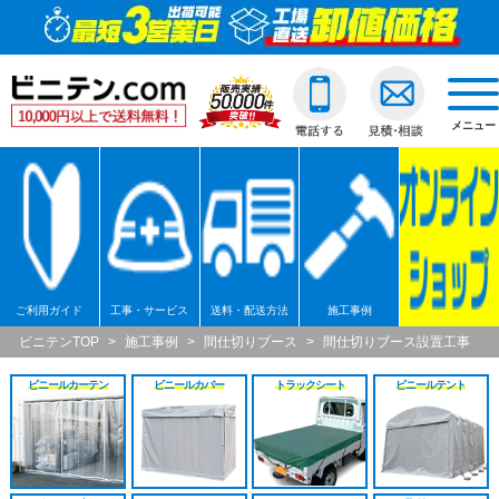
ビニールカーテン
ご利用ガイド
透明ビニールカーテ
透明ジャバラビニー
のれんカーテン式ビ
透明ロールスクリー
透明アコーディオン
ネットカーテン/網
D30スチール製
間仕切ポールスリム
透明ビニールカバー
透明ビニールシート
透明フィルム原反・
ジャバラビニールカーテン
他社との違い
糸入ビニールカーテ
糸入りジャバラビニ
のれんカーテン可動
透明糸入りロールス
糸入アコーディオン
D30アルミ製
間仕切ポール押さえ
糸入りビニールカバ
糸入りビニールシー
糸入フィルム原反・
戻る
togg
navi
メニュー
のれんカーテン式
ご注文の流れ
ターポリンビニール
ターポリンジャバラ
ターポリンロールス
ターポリンアコーデ
D30ステンレス製
間仕切ポールHGタイ
合繊帆布ビニールカ
合繊帆布ビニールシ
ターポリン原反・カ
戻る
ロールスクリーン
送料・配送方法
パワーシートビニー
コンビネーションジ
不燃ターポリンロー
不燃ターポリンアコ
D30隙間シートレール
間仕切ポールXGタイ
パワーシートビニー
パワーシートビニー
帯電防止ターポリン
アコーディオンドア
各種納期
ターポリンメッシュ
不燃ターポリンジャ
透明電動ロールスク
D40スチール製
間仕切ポールネット
ターポリンビニール
ターポリンビニール
ターポリンメッシュ
戻る
ネットカーテン網
返品・交換
不燃ターポリンビニ
糸入透明電動ロール
D40アルミ製
オプション加工
オプション加工
パワーシート原反・
戻る
戻る
ご利用ガイド
工事・サービス
送料・配送方法
施工事例
ビニテンTOP
>
施工事例
>
間仕切りブース
>
間仕切りブース設置工事
大型カーテンレール
お支払い方法
耐熱ビニールカーテ
ターポリン電動ロー
D40ステンレス製
不燃ターポリン原反
戻る
戻る
ビニールカーテン
ビニールカバー
トラックシート
ビニールテント
間仕切ポール
大口割引
溶接遮光ビニールカ
不燃ターポリン電動
D40隙間シートレール
耐熱シート原反・カ
カバー
無料見積り
オプション加工一覧
屋外/野外用ロールス
XGレール
溶接遮光シート原反