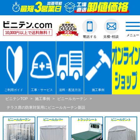
ビニールカーテン
ご利用ガイド
透明ビニールカーテ
透明ジャバラビニー
のれんカーテン式ビ
透明ロールスクリー
透明アコーディオン
ネットカーテン/網
D30スチール製
間仕切ポールスリム
透明ビニールカバー
透明ビニールシート
透明フィルム原反・
ジャバラビニールカーテン
他社との違い
糸入ビニールカーテ
糸入りジャバラビニ
のれんカーテン可動
透明糸入りロールス
糸入アコーディオン
D30アルミ製
間仕切ポール押さえ
糸入りビニールカバ
糸入りビニールシー
糸入フィルム原反・
戻る
togg
navi
メニュー
のれんカーテン式
ご注文の流れ
ターポリンビニール
ターポリンジャバラ
ターポリンロールス
ターポリンアコーデ
D30ステンレス製
間仕切ポールHGタイ
合繊帆布ビニールカ
合繊帆布ビニールシ
ターポリン原反・カ
戻る
ロールスクリーン
送料・配送方法
パワーシートビニー
コンビネーションジ
不燃ターポリンロー
不燃ターポリンアコ
D30隙間シートレール
間仕切ポールXGタイ
パワーシートビニー
パワーシートビニー
帯電防止ターポリン
アコーディオンドア
各種納期
ターポリンメッシュ
不燃ターポリンジャ
透明電動ロールスク
D40スチール製
間仕切ポールネット
ターポリンビニール
ターポリンビニール
ターポリンメッシュ
戻る
ネットカーテン網
返品・交換
不燃ターポリンビニ
糸入透明電動ロール
D40アルミ製
オプション加工
オプション加工
パワーシート原反・
戻る
戻る
ご利用ガイド
工事・サービス
送料・配送方法
施工事例
大型カーテンレール
お支払い方法
耐熱ビニールカーテ
ターポリン電動ロー
D40ステンレス製
不燃ターポリン原反
戻る
戻る
ビニテンTOP
>
施工事例
>
ビニールカーテン
>
テラス席の防寒対策用にビニールカーテン新設
間仕切ポール
大口割引
溶接遮光ビニールカ
不燃ターポリン電動
D40隙間シートレール
耐熱シート原反・カ
ビニールカーテン
ビニールカバー
トラックシート
ビニールテント
カバー
無料見積り
オプション加工一覧
屋外/野外用ロールス
XGレール
溶接遮光シート原反