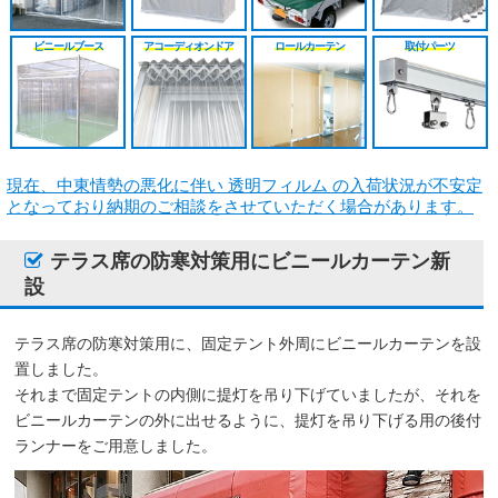
シート
施工工事見積り
HGレール
のれんカーテン原反
戻る
戻る
ビニールブース
アコーディオンドア
ロールカーテン
取付パーツ
原反カット販売
パートナー募集
ベンダーレール
のれんカーテン可動
戻る
戻る
その他部品関連
戻る
戻る
現在、中東情勢の悪化に伴い 透明フィルム の入荷状況が不安定
となっており納期のご相談をさせていただく場合があります。
テラス席の防寒対策用にビニールカーテン新
設
テラス席の防寒対策用に、固定テント外周にビニールカーテンを設
置しました。
それまで固定テントの内側に提灯を吊り下げていましたが、それを
ビニールカーテンの外に出せるように、提灯を吊り下げる用の後付
ランナーをご用意しました。