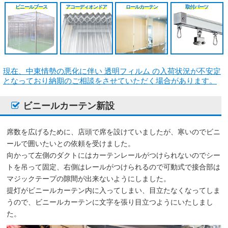
シート
施工工事見積り
HGレール
のれんカーテン原反
戻る
戻る
ビニールブース
アコーディオンドア
ロールカーテン
取付パーツ
原反カット販売
パートナー募集
ベンダーレール
のれんカーテン可動
戻る
戻る
その他部品関連
戻る
現在、中東情勢の悪化に伴い 透明フィルム の入荷状況が不安定
戻る
となっており納期のご相談をさせていただく場合があります。
ビニールカーテン新設
席数を広げるために、店頭で席を設けていましたが、寒いのでビニ
ールで囲いたいとの依頼を受けました。
向かって左側のダクトにはカーテンレールがつけられないのでシー
トを吊って固定、右側はレールがつけられるので可動式で接合部は
マジックテープの隙間が出来ないようにしました。
提灯がビニールカーテン内に入ってしまい、目立たなくなってしま
うので、ビニールカーテンに文字を張り目立つようにいたしまし
た。