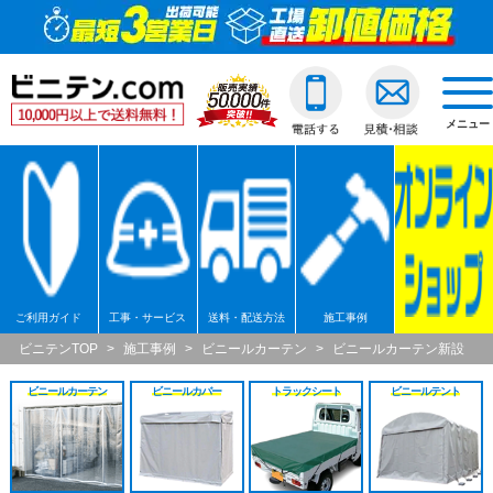
ビニールカーテン
ご利用ガイド
透明ビニールカーテ
透明ジャバラビニー
のれんカーテン式ビ
透明ロールスクリー
透明アコーディオン
ネットカーテン/網
D30スチール製
間仕切ポールスリム
透明ビニールカバー
透明ビニールシート
透明フィルム原反・
ジャバラビニールカーテン
他社との違い
糸入ビニールカーテ
糸入りジャバラビニ
のれんカーテン可動
透明糸入りロールス
糸入アコーディオン
D30アルミ製
間仕切ポール押さえ
糸入りビニールカバ
糸入りビニールシー
糸入フィルム原反・
戻る
togg
navi
メニュー
のれんカーテン式
ご注文の流れ
ターポリンビニール
ターポリンジャバラ
ターポリンロールス
ターポリンアコーデ
D30ステンレス製
間仕切ポールHGタイ
合繊帆布ビニールカ
合繊帆布ビニールシ
ターポリン原反・カ
戻る
ロールスクリーン
送料・配送方法
パワーシートビニー
コンビネーションジ
不燃ターポリンロー
不燃ターポリンアコ
D30隙間シートレール
間仕切ポールXGタイ
パワーシートビニー
パワーシートビニー
帯電防止ターポリン
アコーディオンドア
各種納期
ターポリンメッシュ
不燃ターポリンジャ
透明電動ロールスク
D40スチール製
間仕切ポールネット
ターポリンビニール
ターポリンビニール
ターポリンメッシュ
戻る
ネットカーテン網
返品・交換
不燃ターポリンビニ
糸入透明電動ロール
D40アルミ製
オプション加工
オプション加工
パワーシート原反・
戻る
戻る
ご利用ガイド
工事・サービス
送料・配送方法
施工事例
大型カーテンレール
お支払い方法
耐熱ビニールカーテ
ターポリン電動ロー
D40ステンレス製
不燃ターポリン原反
戻る
戻る
ビニテンTOP
>
施工事例
>
ビニールカーテン
>
ビニールカーテン新設
ビニールカーテン
ビニールカバー
トラックシート
ビニールテント
間仕切ポール
大口割引
溶接遮光ビニールカ
不燃ターポリン電動
D40隙間シートレール
耐熱シート原反・カ
カバー
無料見積り
オプション加工一覧
屋外/野外用ロールス
XGレール
溶接遮光シート原反