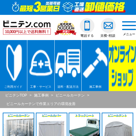
ビニールカーテン
ご利用ガイド
透明ビニールカーテ
透明ジャバラビニー
のれんカーテン式ビ
透明ロールスクリー
透明アコーディオン
ネットカーテン/網
D30スチール製
間仕切ポールスリム
透明ビニールカバー
透明ビニールシート
透明フィルム原反・
ジャバラビニールカーテン
他社との違い
糸入ビニールカーテ
糸入りジャバラビニ
のれんカーテン可動
透明糸入りロールス
糸入アコーディオン
D30アルミ製
間仕切ポール押さえ
糸入りビニールカバ
糸入りビニールシー
糸入フィルム原反・
戻る
togg
navi
メニュー
のれんカーテン式
ご注文の流れ
ターポリンビニール
ターポリンジャバラ
ターポリンロールス
ターポリンアコーデ
D30ステンレス製
間仕切ポールHGタイ
合繊帆布ビニールカ
合繊帆布ビニールシ
ターポリン原反・カ
戻る
ロールスクリーン
送料・配送方法
パワーシートビニー
コンビネーションジ
不燃ターポリンロー
不燃ターポリンアコ
D30隙間シートレール
間仕切ポールXGタイ
パワーシートビニー
パワーシートビニー
帯電防止ターポリン
アコーディオンドア
各種納期
ターポリンメッシュ
不燃ターポリンジャ
透明電動ロールスク
D40スチール製
間仕切ポールネット
ターポリンビニール
ターポリンビニール
ターポリンメッシュ
戻る
ネットカーテン網
返品・交換
不燃ターポリンビニ
糸入透明電動ロール
D40アルミ製
オプション加工
オプション加工
パワーシート原反・
戻る
戻る
ご利用ガイド
工事・サービス
送料・配送方法
施工事例
大型カーテンレール
お支払い方法
耐熱ビニールカーテ
ターポリン電動ロー
D40ステンレス製
不燃ターポリン原反
戻る
戻る
ビニテンTOP
>
施工事例
>
ビニールカーテン
>
ビニールカーテンで作業エリアの環境改善
間仕切ポール
大口割引
溶接遮光ビニールカ
不燃ターポリン電動
D40隙間シートレール
耐熱シート原反・カ
ビニールカーテン
ビニールカバー
トラックシート
ビニールテント
カバー
無料見積り
オプション加工一覧
屋外/野外用ロールス
XGレール
溶接遮光シート原反