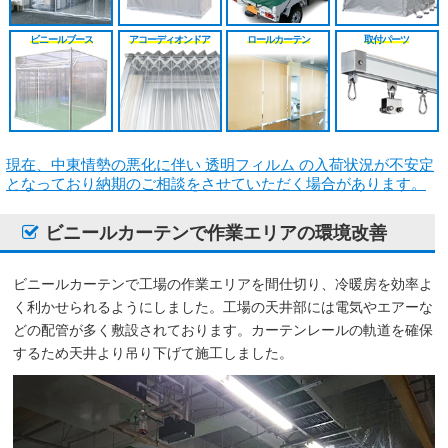
シート
施工工事見積り
HGレール
のれんカーテン原反
戻る
戻る
ビニールブース
アコーディオンドア
ロールカーテン
取付パーツ
原反カット販売
パートナー募集
ベンダーレール
のれんカーテン可動
戻る
戻る
その他部品関連
戻る
戻る
現在、中東情勢の悪化に伴い 透明フィルム の入荷状況が不安定
となっており納期のご相談をさせていただく場合があります。
ビニールカーテンで作業エリアの環境改善
ビニールカーテンで工場の作業エリアを間仕切り、冷暖房を効率よ
く利かせられるようにしました。工場の天井部には電気やエアーな
どの配管が多く敷設されております。カーテンレールの軌道を確保
するため天井より吊り下げて施工しました。