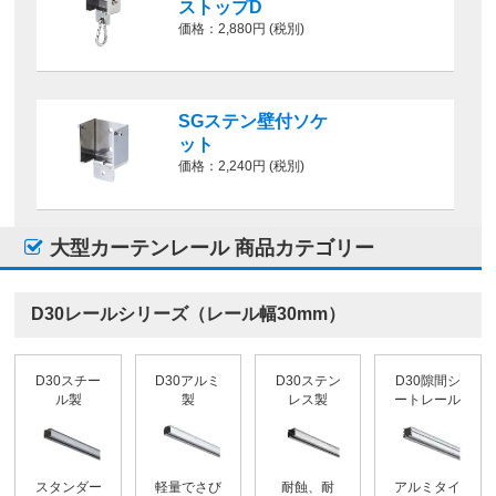
ストップD
価格：2,880円 (税別)
SGステン壁付ソケ
ット
価格：2,240円 (税別)
大型カーテンレール 商品カテゴリー
D30レールシリーズ（レール幅30mm）
D30スチー
D30アルミ
D30ステン
D30隙間シ
ル製
製
レス製
ートレール
スタンダー
軽量でさび
耐蝕、耐
アルミタイ