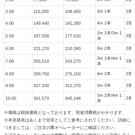
3m 1本
2個
3.00
115,200
108,400
4m 1本
2個
4.00
149,440
141,280
2m 1本/3m 1
2個
5.00
187,030
177,510
本
3m 2本
2個
6.00
221,270
210,390
3m 1本/4m 1
2個
7.00
255,510
243,270
本
4m 2本
2個
8.00
289,750
276,150
3m 3本
2個
9.00
327,330
312,370
3m 2本/4m 1
2個
10.00
361,570
345,248
本
※価格は税抜価格となっております。別途消費税がかかります。
※本見積表はあくまで目安としてご参考にされてください。詳細に
つきましては、ご注文の際オペレーターにご確認ください。