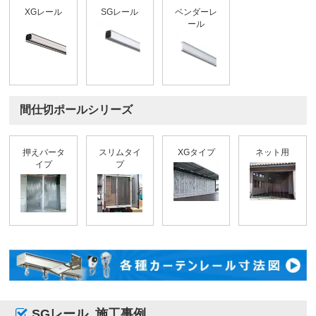
XGレール
SGレール
ベンダーレ
ール
間仕切ポールシリーズ
押えバータ
スリムタイ
XGタイプ
ネット用
イプ
プ
SGレール
施工事例