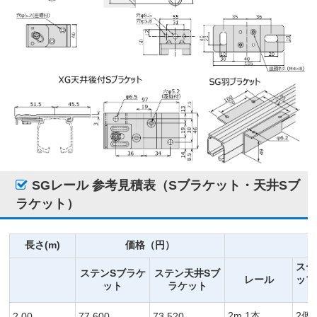
SGレール 参考見積表（Sブラケット・天井Sブ
ラケット）
長さ(m)
価格（円）
ステ
ステンSブラケ
ステン天井Sブ
レール
ップ
ット
ラケット
2m 1本
2個
2.00
77,600
73,520