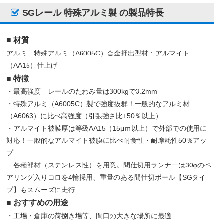
SGレール 特殊アルミ製 の製品特長
■ 材質
アルミ 特殊アルミ（A6005C）合金押出型材：アルマイト
（AA15）仕上げ
■ 特徴
・最高強度 レールのたわみ量は300kgで3.2mm
・特殊アルミ（A6005C）製で強度抜群！一般的なアルミ材
（A6063）に比べ高強度（引張強さ比+50％以上）
・アルマイト被膜厚は等級AA15（15μｍ以上）で外部での使用に
対応！一般的なアルマイト被膜に比べ耐食性・耐摩耗性50％アッ
プ
・各種部材（ステンレス性）を用意。間仕切用ランナーは30φのベ
アリング入りコロを4輪採用、重量のある間仕切ポール【SGタイ
プ】もスムーズに走行
■ おすすめの用途
・工場・倉庫の荷捌き場等、間口の大きな場所に最適