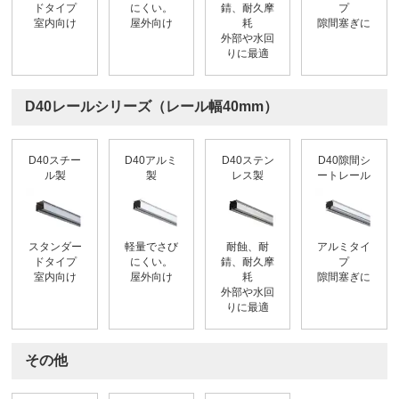
ドタイプ
にくい。
錆、耐久摩
プ
室内向け
屋外向け
耗
隙間塞ぎに
外部や水回
りに最適
D40レールシリーズ（レール幅40mm）
D40スチー
D40アルミ
D40ステン
D40隙間シ
ル製
製
レス製
ートレール
スタンダー
軽量でさび
耐蝕、耐
アルミタイ
ドタイプ
にくい。
錆、耐久摩
プ
室内向け
屋外向け
耗
隙間塞ぎに
外部や水回
りに最適
その他