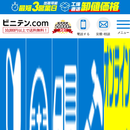
ビニールカーテン
ご利用ガイド
透明ビニールカーテ
透明ジャバラビニー
のれんカーテン式ビ
透明ロールスクリー
透明アコーディオン
ネットカーテン/網
D30スチール製
間仕切ポールスリム
透明ビニールカバー
透明ビニールシート
透明フィルム原反・
ジャバラビニールカーテン
他社との違い
糸入ビニールカーテ
糸入りジャバラビニ
のれんカーテン可動
透明糸入りロールス
糸入アコーディオン
D30アルミ製
間仕切ポール押さえ
糸入りビニールカバ
糸入りビニールシー
糸入フィルム原反・
戻る
togg
navi
メニュー
のれんカーテン式
ご注文の流れ
ターポリンビニール
ターポリンジャバラ
ターポリンロールス
ターポリンアコーデ
D30ステンレス製
間仕切ポールHGタイ
合繊帆布ビニールカ
合繊帆布ビニールシ
ターポリン原反・カ
戻る
ロールスクリーン
送料・配送方法
パワーシートビニー
コンビネーションジ
不燃ターポリンロー
不燃ターポリンアコ
D30隙間シートレール
間仕切ポールXGタイ
パワーシートビニー
パワーシートビニー
帯電防止ターポリン
アコーディオンドア
各種納期
ターポリンメッシュ
不燃ターポリンジャ
透明電動ロールスク
D40スチール製
間仕切ポールネット
ターポリンビニール
ターポリンビニール
ターポリンメッシュ
戻る
ネットカーテン網
返品・交換
不燃ターポリンビニ
糸入透明電動ロール
D40アルミ製
オプション加工
オプション加工
パワーシート原反・
戻る
戻る
大型カーテンレール
お支払い方法
耐熱ビニールカーテ
ターポリン電動ロー
D40ステンレス製
不燃ターポリン原反
戻る
戻る
間仕切ポール
大口割引
溶接遮光ビニールカ
不燃ターポリン電動
D40隙間シートレール
耐熱シート原反・カ
カバー
無料見積り
オプション加工一覧
屋外/野外用ロールス
XGレール
溶接遮光シート原反