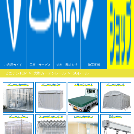
シート
施工工事見積り
HGレール
のれんカーテン原反
戻る
戻る
原反カット販売
パートナー募集
ベンダーレール
のれんカーテン可動
戻る
戻る
その他部品関連
戻る
戻る
ご利用ガイド
工事・サービス
送料・配送方法
施工事例
ビニテンTOP
>
大型カーテンレール
>
SGレール
ビニールカーテン
ビニールカバー
トラックシート
ビニールテント
ビニールブース
アコーディオンドア
ロールカーテン
取付パーツ