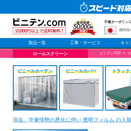
不燃ターポリンロー
国内生
製品一覧
工事・サービス
キャ
ロールスクリーン
ビニテンTOP
>
ロ
ビニールカーテン
ビニールカバー
トラック
現在、中東情勢の悪化に伴い 透明フィルム の入