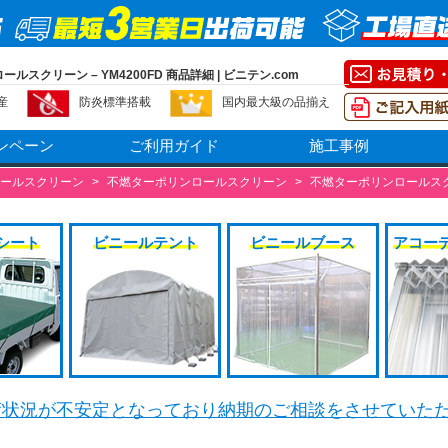
ルスクリーン – YM4200FD 商品詳細 | ビニテン.com
産
防炎標準搭載
国内最大級の品揃え
ンペーン
ご利用ガイド
施工事例
ールスクリーン
>
不燃ターポリンロールスクリーン
>
不燃ターポリンロールスクリー
シート
ビニールテント
ビニールブース
アコー
荷状況が不安定となっており納期のご相談をさせていた