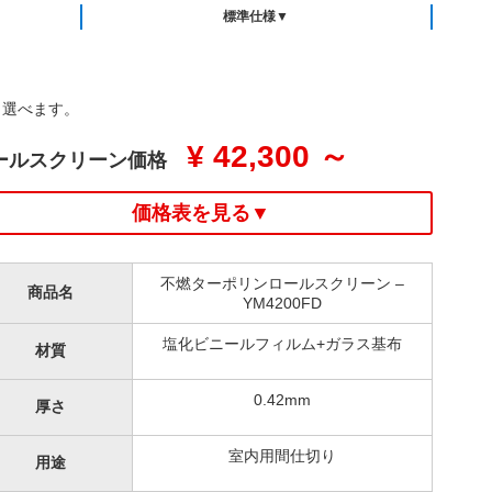
標準仕様▼
り選べます。
¥ 42,300 ～
ールスクリーン価格
価格表を見る▼
不燃ターポリンロールスクリーン –
商品名
YM4200FD
塩化ビニールフィルム+ガラス基布
材質
0.42mm
厚さ
室内用間仕切り
用途