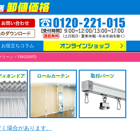
お役立ちコラム
ン – YM4200FD
ディオンドア
ロールカーテン
取付パーツ
だく場合があります。