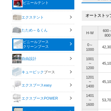
ビニールテント
オートストッ
エクステント
たため～るくん
600
H-W
800
ビニールブース
0～
クリーンブース
42,3
1000
自由設計
1001
～
45,1
1200
キュービック
ブース
1201
～
45,1
エクスブースeasy
1400
1401
エクスブースPOWER
～
53,7
1600