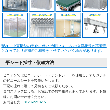
シート
施工工事見積り
HGレール
のれんカーテン原反
戻る
戻る
原反カット販売
パートナー募集
ベンダーレール
のれんカーテン可動
ビニールブース
アコーディオンドア
ロールカーテン
取付パーツ
戻る
戻る
その他部品関連
戻る
戻る
現在、中東情勢の悪化に伴い 透明フィルム の入荷状況が不安定
となっており納期のご相談をさせていただく場合があります。
平シート採寸・依頼方法
ビニテンではビニールシート・テントシートを使用し、オリジナル
のビニールシートを製作いたします。
下記の流れに沿って見積もりご依頼ください。
専門スタッフによる、お電話での無料相談も承っております。お気
軽にお問い合わせください。
お問合せ先：
0120-2210-15