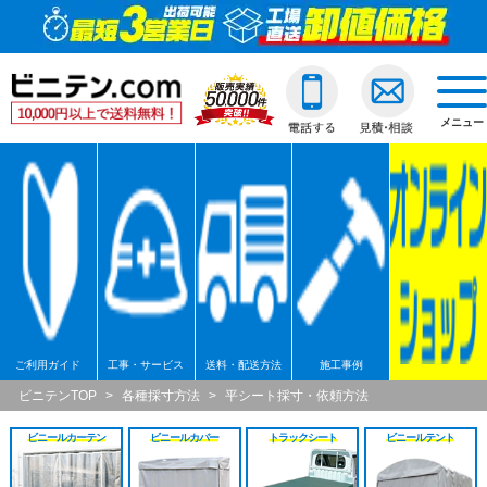
ビニールカーテン
ご利用ガイド
透明ビニールカーテ
透明ジャバラビニー
のれんカーテン式ビ
透明ロールスクリー
透明アコーディオン
ネットカーテン/網
D30スチール製
間仕切ポールスリム
透明ビニールカバー
透明ビニールシート
透明フィルム原反・
ジャバラビニールカーテン
他社との違い
糸入ビニールカーテ
糸入りジャバラビニ
のれんカーテン可動
透明糸入りロールス
糸入アコーディオン
D30アルミ製
間仕切ポール押さえ
糸入りビニールカバ
糸入りビニールシー
糸入フィルム原反・
戻る
togg
navi
メニュー
のれんカーテン式
ご注文の流れ
ターポリンビニール
ターポリンジャバラ
ターポリンロールス
ターポリンアコーデ
D30ステンレス製
間仕切ポールHGタイ
合繊帆布ビニールカ
合繊帆布ビニールシ
ターポリン原反・カ
戻る
ロールスクリーン
送料・配送方法
パワーシートビニー
コンビネーションジ
不燃ターポリンロー
不燃ターポリンアコ
D30隙間シートレール
間仕切ポールXGタイ
パワーシートビニー
パワーシートビニー
帯電防止ターポリン
アコーディオンドア
各種納期
ターポリンメッシュ
不燃ターポリンジャ
透明電動ロールスク
D40スチール製
間仕切ポールネット
ターポリンビニール
ターポリンビニール
ターポリンメッシュ
戻る
ネットカーテン網
返品・交換
不燃ターポリンビニ
糸入透明電動ロール
D40アルミ製
オプション加工
オプション加工
パワーシート原反・
戻る
戻る
大型カーテンレール
お支払い方法
耐熱ビニールカーテ
ターポリン電動ロー
D40ステンレス製
不燃ターポリン原反
戻る
戻る
ご利用ガイド
工事・サービス
送料・配送方法
施工事例
間仕切ポール
大口割引
溶接遮光ビニールカ
不燃ターポリン電動
D40隙間シートレール
耐熱シート原反・カ
ビニテンTOP
>
各種採寸方法
>
平シート採寸・依頼方法
ビニールカーテン
ビニールカバー
トラックシート
ビニールテント
カバー
無料見積り
オプション加工一覧
屋外/野外用ロールス
XGレール
溶接遮光シート原反