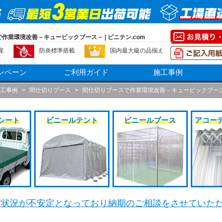
作業環境改善－キュービックブース－ | ビニテン.com
産
防炎標準搭載
国内最大級の品揃え
ンペーン
ご利用ガイド
施工事例
工事例
>
間仕切りブース
>
間仕切りブースで作業環境改善－キュービックブー
シート
ビニールテント
ビニールブース
アコー
荷状況が不安定となっており納期のご相談をさせていた