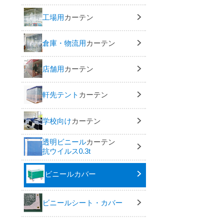
工場用
カーテン
倉庫・物流用
カーテン
店舗用
カーテン
軒先テント
カーテン
学校向け
カーテン
透明ビニール
カーテン
抗ウイルス0.3t
ビニールカバー
ビニールシート・カバー