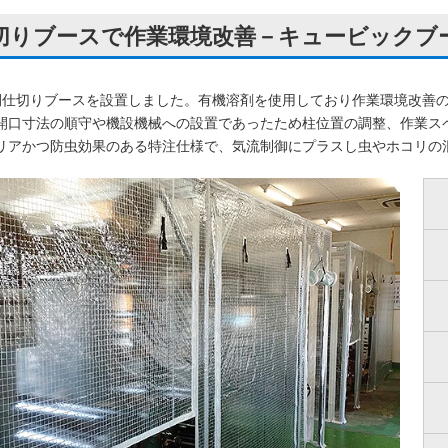
切りブースで作業環境改善－キュービックブ
間仕切りブースを設置しました。有機溶剤を使用しており作業環境改善
開口寸法の順守や機設機械への設置であったため柱位置の調整、作業ス
リアかつ防虫効果のある特注仕様で、気流制御にプラスし虫やホコリの