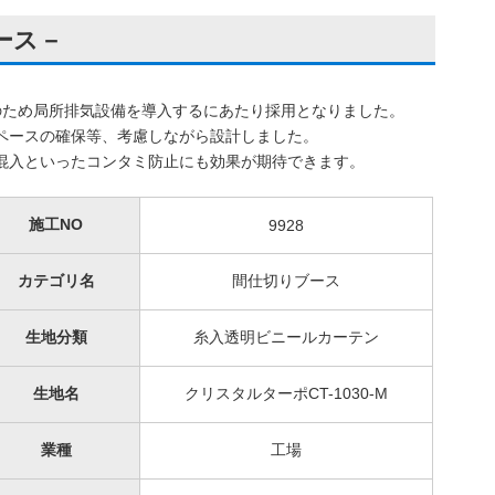
ース－
のため局所排気設備を導入するにあたり採用となりました。
ペースの確保等、考慮しながら設計しました。
混入といったコンタミ防止にも効果が期待できます。
施工NO
9928
カテゴリ名
間仕切りブース
生地分類
糸入透明ビニールカーテン
生地名
クリスタルターポCT-1030-M
業種
工場