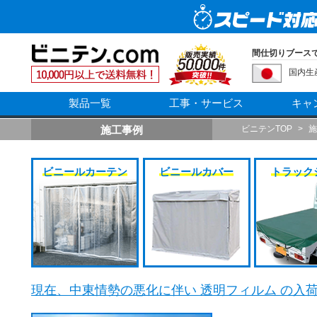
間仕切りブースで
国内生
製品一覧
工事・サービス
キャ
施工事例
ビニテンTOP
>
施
ビニールカーテン
ビニールカバー
トラック
現在、中東情勢の悪化に伴い 透明フィルム の入