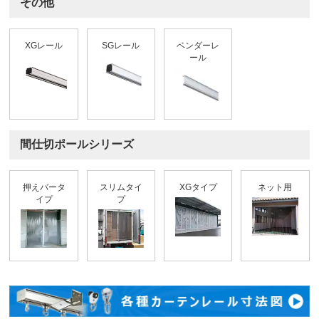
その他
XGレール
SGレール
ベンダーレ
ール
間仕切ポールシリーズ
押えバータ
スリムタイ
XGタイプ
ネット用
イプ
プ