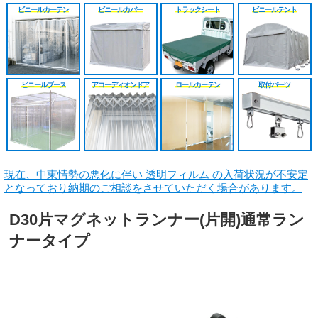
シート
施工工事見積り
HGレール
のれんカーテン原反
戻る
戻る
ビニールカーテン
ビニールカバー
トラックシート
ビニールテント
原反カット販売
パートナー募集
ベンダーレール
のれんカーテン可動
戻る
戻る
その他部品関連
戻る
ビニールブース
アコーディオンドア
ロールカーテン
取付パーツ
戻る
現在、中東情勢の悪化に伴い 透明フィルム の入荷状況が不安定
となっており納期のご相談をさせていただく場合があります。
D30片マグネットランナー(片開)通常ラン
ナータイプ