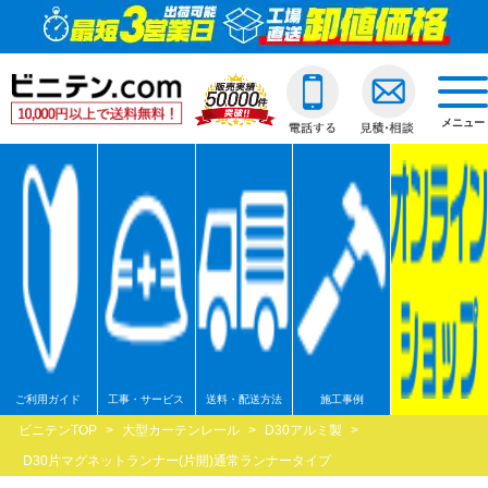
ビニールカーテン
ご利用ガイド
透明ビニールカーテ
透明ジャバラビニー
のれんカーテン式ビ
透明ロールスクリー
透明アコーディオン
ネットカーテン/網
D30スチール製
間仕切ポールスリム
透明ビニールカバー
透明ビニールシート
透明フィルム原反・
ジャバラビニールカーテン
他社との違い
糸入ビニールカーテ
糸入りジャバラビニ
のれんカーテン可動
透明糸入りロールス
糸入アコーディオン
D30アルミ製
間仕切ポール押さえ
糸入りビニールカバ
糸入りビニールシー
糸入フィルム原反・
戻る
togg
navi
メニュー
のれんカーテン式
ご注文の流れ
ターポリンビニール
ターポリンジャバラ
ターポリンロールス
ターポリンアコーデ
D30ステンレス製
間仕切ポールHGタイ
合繊帆布ビニールカ
合繊帆布ビニールシ
ターポリン原反・カ
戻る
ロールスクリーン
送料・配送方法
パワーシートビニー
コンビネーションジ
不燃ターポリンロー
不燃ターポリンアコ
D30隙間シートレール
間仕切ポールXGタイ
パワーシートビニー
パワーシートビニー
帯電防止ターポリン
アコーディオンドア
各種納期
ターポリンメッシュ
不燃ターポリンジャ
透明電動ロールスク
D40スチール製
間仕切ポールネット
ターポリンビニール
ターポリンビニール
ターポリンメッシュ
戻る
ネットカーテン網
返品・交換
不燃ターポリンビニ
糸入透明電動ロール
D40アルミ製
オプション加工
オプション加工
パワーシート原反・
戻る
戻る
大型カーテンレール
お支払い方法
耐熱ビニールカーテ
ターポリン電動ロー
D40ステンレス製
不燃ターポリン原反
戻る
戻る
間仕切ポール
大口割引
溶接遮光ビニールカ
不燃ターポリン電動
D40隙間シートレール
耐熱シート原反・カ
ご利用ガイド
工事・サービス
送料・配送方法
施工事例
ビニテンTOP
>
大型カーテンレール
>
D30アルミ製
>
カバー
無料見積り
オプション加工一覧
屋外/野外用ロールス
XGレール
溶接遮光シート原反
D30片マグネットランナー(片開)通常ランナータイプ