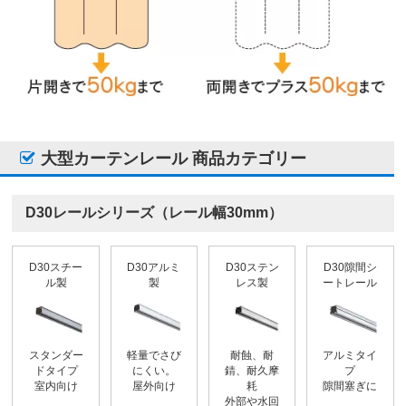
大型カーテンレール 商品カテゴリー
D30レールシリーズ（レール幅30mm）
D30スチー
D30アルミ
D30ステン
D30隙間シ
ル製
製
レス製
ートレール
スタンダー
軽量でさび
耐蝕、耐
アルミタイ
ドタイプ
にくい。
錆、耐久摩
プ
室内向け
屋外向け
耗
隙間塞ぎに
外部や水回