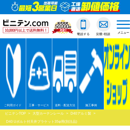
ビニールカーテン
ご利用ガイド
透明ビニールカーテ
透明ジャバラビニー
のれんカーテン式ビ
透明ロールスクリー
透明アコーディオン
ネットカーテン/網
D30スチール製
間仕切ポールスリム
透明ビニールカバー
透明ビニールシート
透明フィルム原反・
ジャバラビニールカーテン
他社との違い
糸入ビニールカーテ
糸入りジャバラビニ
のれんカーテン可動
透明糸入りロールス
糸入アコーディオン
D30アルミ製
間仕切ポール押さえ
糸入りビニールカバ
糸入りビニールシー
糸入フィルム原反・
戻る
togg
navi
メニュー
のれんカーテン式
ご注文の流れ
ターポリンビニール
ターポリンジャバラ
ターポリンロールス
ターポリンアコーデ
D30ステンレス製
間仕切ポールHGタイ
合繊帆布ビニールカ
合繊帆布ビニールシ
ターポリン原反・カ
戻る
ロールスクリーン
送料・配送方法
パワーシートビニー
コンビネーションジ
不燃ターポリンロー
不燃ターポリンアコ
D30隙間シートレール
間仕切ポールXGタイ
パワーシートビニー
パワーシートビニー
帯電防止ターポリン
アコーディオンドア
各種納期
ターポリンメッシュ
不燃ターポリンジャ
透明電動ロールスク
D40スチール製
間仕切ポールネット
ターポリンビニール
ターポリンビニール
ターポリンメッシュ
戻る
ネットカーテン網
返品・交換
不燃ターポリンビニ
糸入透明電動ロール
D40アルミ製
オプション加工
オプション加工
パワーシート原反・
戻る
戻る
大型カーテンレール
お支払い方法
耐熱ビニールカーテ
ターポリン電動ロー
D40ステンレス製
不燃ターポリン原反
戻る
戻る
間仕切ポール
大口割引
溶接遮光ビニールカ
不燃ターポリン電動
D40隙間シートレール
耐熱シート原反・カ
ご利用ガイド
工事・サービス
送料・配送方法
施工事例
ビニテンTOP
>
大型カーテンレール
>
D40アルミ製
>
カバー
無料見積り
オプション加工一覧
屋外/野外用ロールス
XGレール
溶接遮光シート原反
D40 Uボルト付天井ブラケット35φ用(別注品)