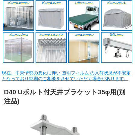
シート
施工工事見積り
HGレール
のれんカーテン原反
戻る
戻る
ビニールカーテン
ビニールカバー
トラックシート
ビニールテント
原反カット販売
パートナー募集
ベンダーレール
のれんカーテン可動
戻る
戻る
その他部品関連
戻る
ビニールブース
アコーディオンドア
ロールカーテン
取付パーツ
戻る
現在、中東情勢の悪化に伴い 透明フィルム の入荷状況が不安定
となっており納期のご相談をさせていただく場合があります。
D40 Uボルト付天井ブラケット35φ用(別
注品)