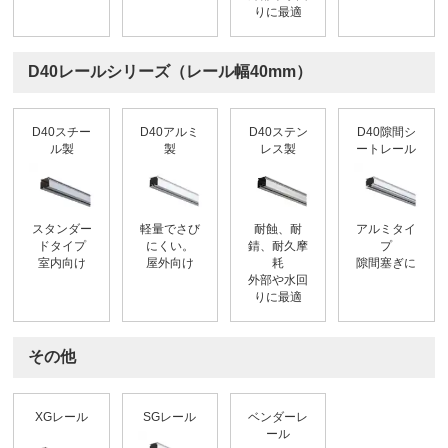
りに最適
D40レールシリーズ（レール幅40mm）
D40スチー
D40アルミ
D40ステン
D40隙間シ
ル製
製
レス製
ートレール
スタンダー
軽量でさび
耐蝕、耐
アルミタイ
ドタイプ
にくい。
錆、耐久摩
プ
室内向け
屋外向け
耗
隙間塞ぎに
外部や水回
りに最適
その他
XGレール
SGレール
ベンダーレ
ール