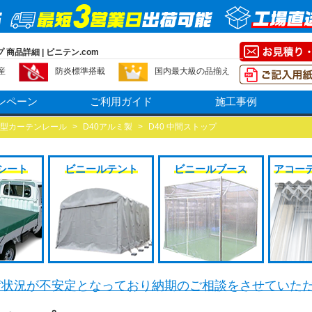
 商品詳細 | ビニテン.com
産
防炎標準搭載
国内最大級の品揃え
ンペーン
ご利用ガイド
施工事例
型カーテンレール
>
D40アルミ製
>
D40 中間ストップ
シート
ビニールテント
ビニールブース
アコー
荷状況が不安定となっており納期のご相談をさせていた