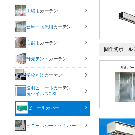
工場用
カーテン
倉庫・物流用
カーテン
店舗用
カーテン
間仕切ポール
軒先テント
カーテン
押えバー
学校向け
カーテン
透明ビニール
カーテン
抗ウイルス0.3t
ビニールカバー
ビニールシート・カバー