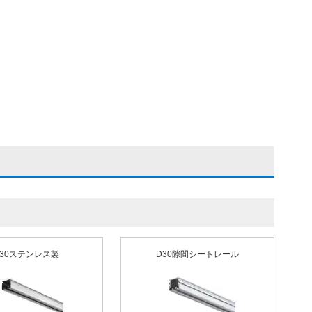
D30ステンレス製
D30隙間シートレール