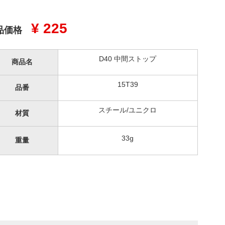
¥ 225
品価格
D40 中間ストップ
商品名
15T39
品番
スチール/ユニクロ
材質
33g
重量