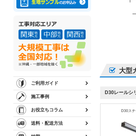
大型
ご利用ガイド
D30レールシ
施工事例
お役立ちコラム
D30ス
送料・配送方法