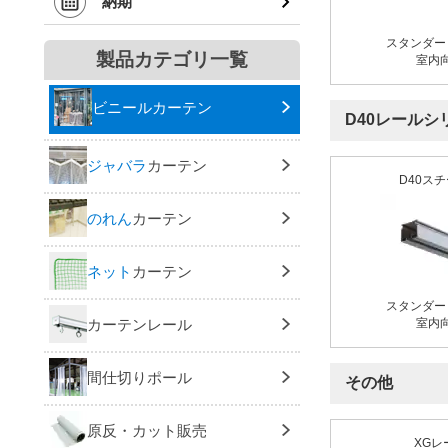
納期
スタンダー
製品カテゴリ一覧
室内
ビニールカーテン
D40レールシ
ジャバラ
カーテン
D40ス
のれん
カーテン
ネット
カーテン
スタンダー
室内
カーテンレール
間仕切りポール
その他
原反・カット販売
XGレ