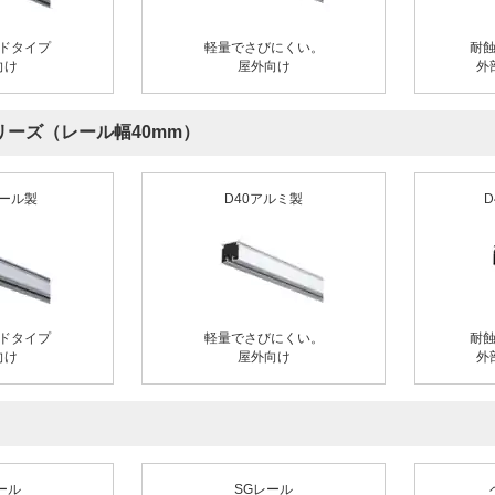
ドタイプ
軽量でさびにくい。
耐
向け
屋外向け
外
リーズ（レール幅40mm）
チール製
D40アルミ製
ドタイプ
軽量でさびにくい。
耐
向け
屋外向け
外
ール
SGレール