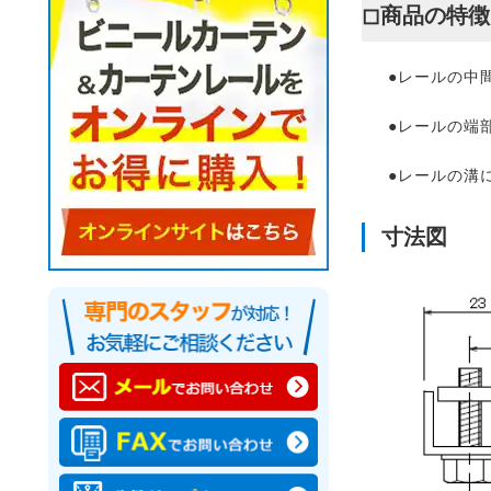
◻︎商品の特徴
●レールの中
●レールの端
●レールの溝
寸法図