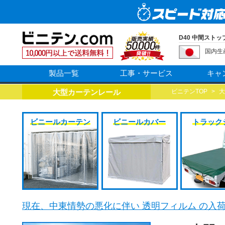
D40 中間ストップ
国内生
製品一覧
工事・サービス
キャ
大型カーテンレール
ビニテンTOP
>
大
ビニールカーテン
ビニールカバー
トラック
現在、中東情勢の悪化に伴い 透明フィルム の入