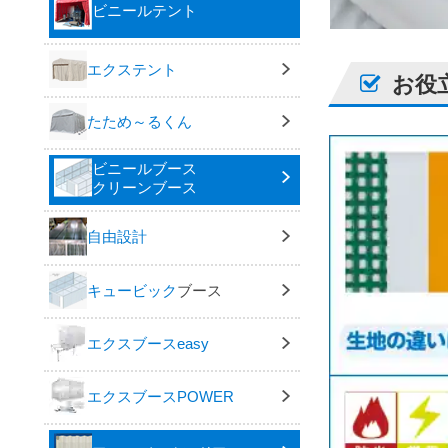
ビニールテント
エクステント
お役
たため～るくん
ビニールブース
クリーンブース
自由設計
キュービック
ブース
エクスブースeasy
エクスブースPOWER