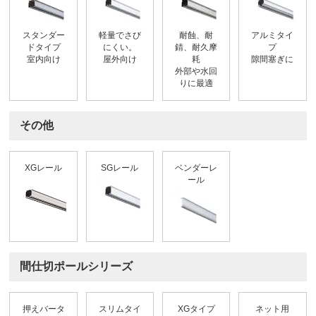
スタンダー
軽量でさび
耐蝕、耐
アルミタイ
ドタイプ
にくい。
錆、耐久摩
プ
室内向け
屋外向け
耗
隙間塞ぎに
外部や水回
りに最適
その他
XGレール
SGレール
ベンダーレ
ール
間仕切ポールシリーズ
押えバータ
スリムタイ
XGタイプ
ネット用