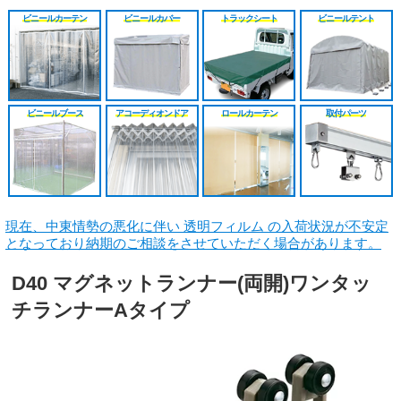
シート
施工工事見積り
HGレール
のれんカーテン原反
戻る
戻る
ビニールカーテン
ビニールカバー
トラックシート
ビニールテント
原反カット販売
パートナー募集
ベンダーレール
のれんカーテン可動
戻る
戻る
その他部品関連
戻る
ビニールブース
アコーディオンドア
ロールカーテン
取付パーツ
戻る
現在、中東情勢の悪化に伴い 透明フィルム の入荷状況が不安定
となっており納期のご相談をさせていただく場合があります。
D40 マグネットランナー(両開)ワンタッ
チランナーAタイプ