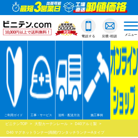
ビニールカーテン
ご利用ガイド
透明ビニールカーテ
透明ジャバラビニー
のれんカーテン式ビ
透明ロールスクリー
透明アコーディオン
ネットカーテン/網
D30スチール製
間仕切ポールスリム
透明ビニールカバー
透明ビニールシート
透明フィルム原反・
ジャバラビニールカーテン
他社との違い
糸入ビニールカーテ
糸入りジャバラビニ
のれんカーテン可動
透明糸入りロールス
糸入アコーディオン
D30アルミ製
間仕切ポール押さえ
糸入りビニールカバ
糸入りビニールシー
糸入フィルム原反・
戻る
togg
navi
メニュー
のれんカーテン式
ご注文の流れ
ターポリンビニール
ターポリンジャバラ
ターポリンロールス
ターポリンアコーデ
D30ステンレス製
間仕切ポールHGタイ
合繊帆布ビニールカ
合繊帆布ビニールシ
ターポリン原反・カ
戻る
ロールスクリーン
送料・配送方法
パワーシートビニー
コンビネーションジ
不燃ターポリンロー
不燃ターポリンアコ
D30隙間シートレール
間仕切ポールXGタイ
パワーシートビニー
パワーシートビニー
帯電防止ターポリン
アコーディオンドア
各種納期
ターポリンメッシュ
不燃ターポリンジャ
透明電動ロールスク
D40スチール製
間仕切ポールネット
ターポリンビニール
ターポリンビニール
ターポリンメッシュ
戻る
ネットカーテン網
返品・交換
不燃ターポリンビニ
糸入透明電動ロール
D40アルミ製
オプション加工
オプション加工
パワーシート原反・
戻る
戻る
大型カーテンレール
お支払い方法
耐熱ビニールカーテ
ターポリン電動ロー
D40ステンレス製
不燃ターポリン原反
戻る
戻る
間仕切ポール
大口割引
溶接遮光ビニールカ
不燃ターポリン電動
D40隙間シートレール
耐熱シート原反・カ
ご利用ガイド
工事・サービス
送料・配送方法
施工事例
ビニテンTOP
>
大型カーテンレール
>
D40アルミ製
>
カバー
無料見積り
オプション加工一覧
屋外/野外用ロールス
XGレール
溶接遮光シート原反
D40 マグネットランナー(両開)ワンタッチランナーAタイプ