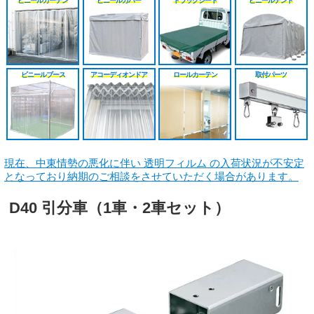
ビニールカーテン
ビニールカバー
トラックシート
ビニールテント
シート
施工工事見積り
HGレール
のれんカーテン原反
戻る
戻る
原反カット販売
パートナー募集
ベンダーレール
のれんカーテン可動
戻る
戻る
その他部品関連
戻る
ビニールブース
アコーディオンドア
ロールカーテン
取付パーツ
戻る
現在、中東情勢の悪化に伴い 透明フィルム の入荷状況が不安定
となっており納期のご相談をさせていただく場合があります。
D40 引分車（1車・2車セット）