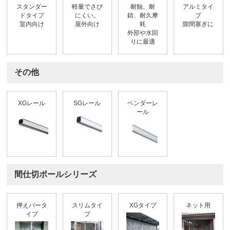
スタンダー
軽量でさび
耐蝕、耐
アルミタイ
ドタイプ
にくい。
錆、耐久摩
プ
室内向け
屋外向け
耗
隙間塞ぎに
外部や水回
りに最適
その他
XGレール
SGレール
ベンダーレ
ール
間仕切ポールシリーズ
押えバータ
スリムタイ
XGタイプ
ネット用
イプ
プ