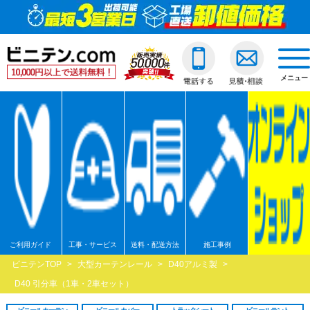
ビニールカーテン
ご利用ガイド
透明ビニールカーテ
透明ジャバラビニー
のれんカーテン式ビ
透明ロールスクリー
透明アコーディオン
ネットカーテン/網
D30スチール製
間仕切ポールスリム
透明ビニールカバー
透明ビニールシート
透明フィルム原反・
ジャバラビニールカーテン
他社との違い
糸入ビニールカーテ
糸入りジャバラビニ
のれんカーテン可動
透明糸入りロールス
糸入アコーディオン
D30アルミ製
間仕切ポール押さえ
糸入りビニールカバ
糸入りビニールシー
糸入フィルム原反・
戻る
togg
navi
メニュー
のれんカーテン式
ご注文の流れ
ターポリンビニール
ターポリンジャバラ
ターポリンロールス
ターポリンアコーデ
D30ステンレス製
間仕切ポールHGタイ
合繊帆布ビニールカ
合繊帆布ビニールシ
ターポリン原反・カ
戻る
ロールスクリーン
送料・配送方法
パワーシートビニー
コンビネーションジ
不燃ターポリンロー
不燃ターポリンアコ
D30隙間シートレール
間仕切ポールXGタイ
パワーシートビニー
パワーシートビニー
帯電防止ターポリン
アコーディオンドア
各種納期
ターポリンメッシュ
不燃ターポリンジャ
透明電動ロールスク
D40スチール製
間仕切ポールネット
ターポリンビニール
ターポリンビニール
ターポリンメッシュ
戻る
ネットカーテン網
返品・交換
不燃ターポリンビニ
糸入透明電動ロール
D40アルミ製
オプション加工
オプション加工
パワーシート原反・
戻る
戻る
大型カーテンレール
お支払い方法
耐熱ビニールカーテ
ターポリン電動ロー
D40ステンレス製
不燃ターポリン原反
戻る
戻る
ご利用ガイド
工事・サービス
送料・配送方法
施工事例
間仕切ポール
大口割引
溶接遮光ビニールカ
不燃ターポリン電動
D40隙間シートレール
耐熱シート原反・カ
ビニテンTOP
>
大型カーテンレール
>
D40アルミ製
>
カバー
無料見積り
オプション加工一覧
屋外/野外用ロールス
XGレール
溶接遮光シート原反
D40 引分車（1車・2車セット）