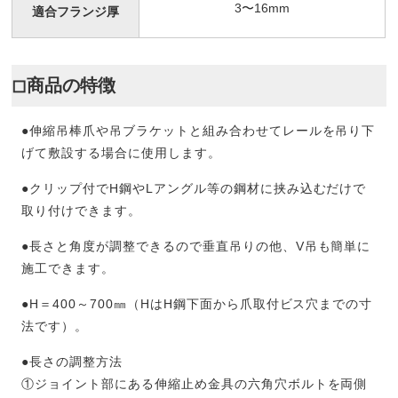
3〜16mm
適合フランジ厚
◻︎商品の特徴
●伸縮吊棒爪や吊ブラケットと組み合わせてレールを吊り下
げて敷設する場合に使用します。
●クリップ付でH鋼やLアングル等の鋼材に挟み込むだけで
取り付けできます。
●長さと角度が調整できるので垂直吊りの他、V吊も簡単に
施工できます。
●H＝400～700㎜（HはH鋼下面から爪取付ビス穴までの寸
法です）。
●長さの調整方法
①ジョイント部にある伸縮止め金具の六角穴ボルトを両側