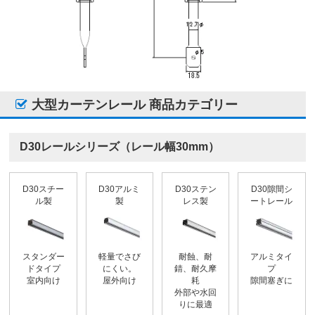
大型カーテンレール 商品カテゴリー
D30レールシリーズ（レール幅30mm）
D30スチー
D30アルミ
D30ステン
D30隙間シ
ル製
製
レス製
ートレール
スタンダー
軽量でさび
耐蝕、耐
アルミタイ
ドタイプ
にくい。
錆、耐久摩
プ
室内向け
屋外向け
耗
隙間塞ぎに
外部や水回
りに最適