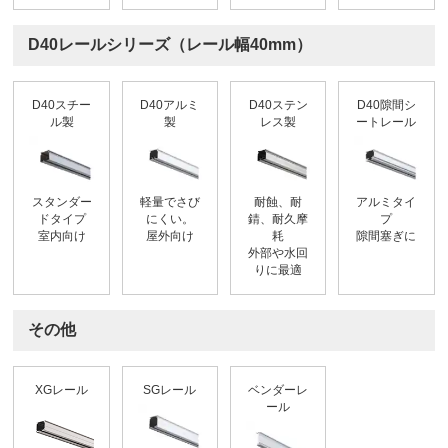
D40レールシリーズ（レール幅40mm）
D40スチー
D40アルミ
D40ステン
D40隙間シ
ル製
製
レス製
ートレール
スタンダー
軽量でさび
耐蝕、耐
アルミタイ
ドタイプ
にくい。
錆、耐久摩
プ
室内向け
屋外向け
耗
隙間塞ぎに
外部や水回
りに最適
その他
XGレール
SGレール
ベンダーレ
ール