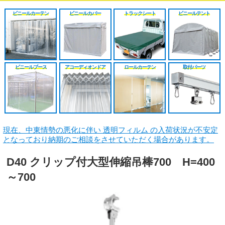
シート
施工工事見積り
HGレール
のれんカーテン原反
戻る
戻る
ビニールカーテン
ビニールカバー
トラックシート
ビニールテント
原反カット販売
パートナー募集
ベンダーレール
のれんカーテン可動
戻る
戻る
その他部品関連
戻る
ビニールブース
アコーディオンドア
ロールカーテン
取付パーツ
戻る
現在、中東情勢の悪化に伴い 透明フィルム の入荷状況が不安定
となっており納期のご相談をさせていただく場合があります。
D40 クリップ付大型伸縮吊棒700 H=400
～700