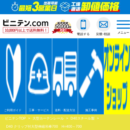
ビニールカーテン
ご利用ガイド
透明ビニールカーテ
透明ジャバラビニー
のれんカーテン式ビ
透明ロールスクリー
透明アコーディオン
ネットカーテン/網
D30スチール製
間仕切ポールスリム
透明ビニールカバー
透明ビニールシート
透明フィルム原反・
ジャバラビニールカーテン
他社との違い
糸入ビニールカーテ
糸入りジャバラビニ
のれんカーテン可動
透明糸入りロールス
糸入アコーディオン
D30アルミ製
間仕切ポール押さえ
糸入りビニールカバ
糸入りビニールシー
糸入フィルム原反・
戻る
togg
navi
メニュー
のれんカーテン式
ご注文の流れ
ターポリンビニール
ターポリンジャバラ
ターポリンロールス
ターポリンアコーデ
D30ステンレス製
間仕切ポールHGタイ
合繊帆布ビニールカ
合繊帆布ビニールシ
ターポリン原反・カ
戻る
ロールスクリーン
送料・配送方法
パワーシートビニー
コンビネーションジ
不燃ターポリンロー
不燃ターポリンアコ
D30隙間シートレール
間仕切ポールXGタイ
パワーシートビニー
パワーシートビニー
帯電防止ターポリン
アコーディオンドア
各種納期
ターポリンメッシュ
不燃ターポリンジャ
透明電動ロールスク
D40スチール製
間仕切ポールネット
ターポリンビニール
ターポリンビニール
ターポリンメッシュ
戻る
ネットカーテン網
返品・交換
不燃ターポリンビニ
糸入透明電動ロール
D40アルミ製
オプション加工
オプション加工
パワーシート原反・
戻る
戻る
大型カーテンレール
お支払い方法
耐熱ビニールカーテ
ターポリン電動ロー
D40ステンレス製
不燃ターポリン原反
戻る
戻る
間仕切ポール
大口割引
溶接遮光ビニールカ
不燃ターポリン電動
D40隙間シートレール
耐熱シート原反・カ
ご利用ガイド
工事・サービス
送料・配送方法
施工事例
カバー
無料見積り
オプション加工一覧
屋外/野外用ロールス
XGレール
溶接遮光シート原反
ビニテンTOP
>
大型カーテンレール
>
D40スチール製
>
D40 クリップ付大型伸縮吊棒700 H=400～700