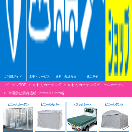
シート
施工工事見積り
HGレール
のれんカーテン原反
戻る
戻る
原反カット販売
パートナー募集
ベンダーレール
のれんカーテン可動
戻る
戻る
その他部品関連
戻る
戻る
ご利用ガイド
工事・サービス
送料・配送方法
施工事例
ビニテンTOP
>
のれんカーテン式
>
のれんカーテン式ビニールカーテン
>
帯電防止防炎透明 3mmt×300mm幅
ビニールカーテン
ビニールカバー
トラックシート
ビニールテント