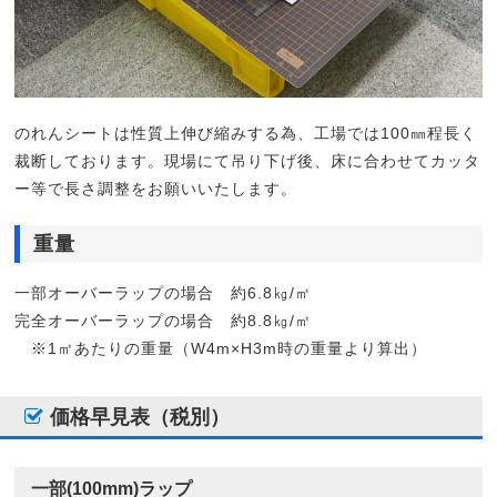
のれんシートは性質上伸び縮みする為、工場では100㎜程長く
裁断しております。現場にて吊り下げ後、床に合わせてカッタ
ー等で長さ調整をお願いいたします。
重量
一部オーバーラップの場合 約6.8㎏/㎡
完全オーバーラップの場合 約8.8㎏/㎡
※1㎡あたりの重量（W4m×H3m時の重量より算出）
価格早見表（税別）
一部(100mm)ラップ