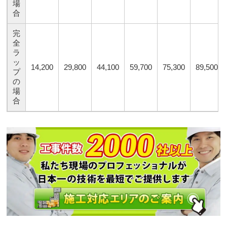
場
合
完
全
ラ
ッ
14,200
29,800
44,100
59,700
75,300
89,500
プ
の
場
合