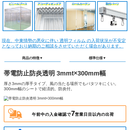
ビニールブース
アコーディオンドア
ロールカーテン
取付パーツ
現在、中東情勢の悪化に伴い 透明フィルム の入荷状況が不安定
となっており納期のご相談をさせていただく場合があります。
商品の特徴▼
標準仕様▼
帯電防止防炎透明 3mmt×300mm幅
厚さ3mmの厚手タイプ、風の当たる場所でもバタツキにくい。
300mm幅のシートで経済的。防炎付。
7
午前中の入金確認で
営業日目以内の出荷