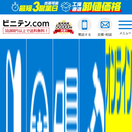
ビニールカーテン
ご利用ガイド
透明ビニールカーテ
透明ジャバラビニー
のれんカーテン式ビ
透明ロールスクリー
透明アコーディオン
ネットカーテン/網
D30スチール製
間仕切ポールスリム
透明ビニールカバー
透明ビニールシート
透明フィルム原反・
ジャバラビニールカーテン
他社との違い
糸入ビニールカーテ
糸入りジャバラビニ
のれんカーテン可動
透明糸入りロールス
糸入アコーディオン
D30アルミ製
間仕切ポール押さえ
糸入りビニールカバ
糸入りビニールシー
糸入フィルム原反・
戻る
togg
navi
メニュー
のれんカーテン式
ご注文の流れ
ターポリンビニール
ターポリンジャバラ
ターポリンロールス
ターポリンアコーデ
D30ステンレス製
間仕切ポールHGタイ
合繊帆布ビニールカ
合繊帆布ビニールシ
ターポリン原反・カ
戻る
ロールスクリーン
送料・配送方法
パワーシートビニー
コンビネーションジ
不燃ターポリンロー
不燃ターポリンアコ
D30隙間シートレール
間仕切ポールXGタイ
パワーシートビニー
パワーシートビニー
帯電防止ターポリン
アコーディオンドア
各種納期
ターポリンメッシュ
不燃ターポリンジャ
透明電動ロールスク
D40スチール製
間仕切ポールネット
ターポリンビニール
ターポリンビニール
ターポリンメッシュ
戻る
ネットカーテン網
返品・交換
不燃ターポリンビニ
糸入透明電動ロール
D40アルミ製
オプション加工
オプション加工
パワーシート原反・
戻る
戻る
大型カーテンレール
お支払い方法
耐熱ビニールカーテ
ターポリン電動ロー
D40ステンレス製
不燃ターポリン原反
戻る
戻る
間仕切ポール
大口割引
溶接遮光ビニールカ
不燃ターポリン電動
D40隙間シートレール
耐熱シート原反・カ
カバー
無料見積り
オプション加工一覧
屋外/野外用ロールス
XGレール
溶接遮光シート原反