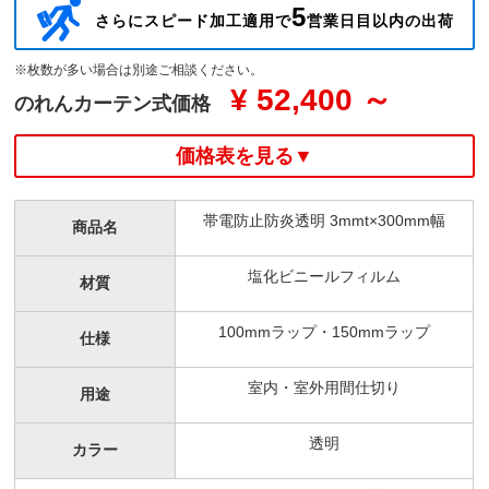
5
さらにスピード加工適用で
営業日目以内の出荷
※枚数が多い場合は別途ご相談ください。
¥ 52,400 ～
のれんカーテン式価格
価格表を見る▼
帯電防止防炎透明 3mmt×300mm幅
商品名
塩化ビニールフィルム
材質
100mmラップ・150mmラップ
仕様
室内・室外用間仕切り
用途
透明
カラー