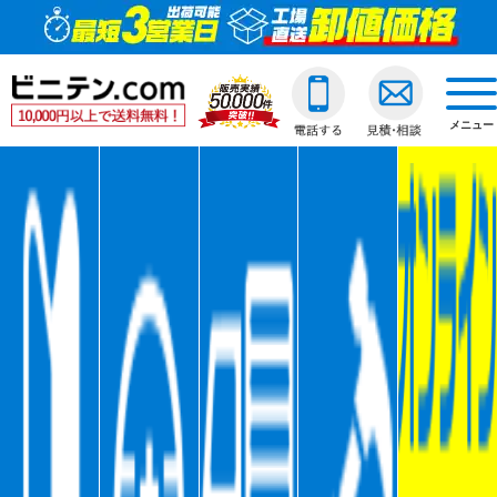
ビニールカーテン
ご利用ガイド
透明ビニールカーテ
透明ジャバラビニー
のれんカーテン式ビ
透明ロールスクリー
透明アコーディオン
ネットカーテン/網
D30スチール製
間仕切ポールスリム
透明ビニールカバー
透明ビニールシート
透明フィルム原反・
ジャバラビニールカーテン
他社との違い
糸入ビニールカーテ
糸入りジャバラビニ
のれんカーテン可動
透明糸入りロールス
糸入アコーディオン
D30アルミ製
間仕切ポール押さえ
糸入りビニールカバ
糸入りビニールシー
糸入フィルム原反・
戻る
togg
navi
メニュー
のれんカーテン式
ご注文の流れ
ターポリンビニール
ターポリンジャバラ
ターポリンロールス
ターポリンアコーデ
D30ステンレス製
間仕切ポールHGタイ
合繊帆布ビニールカ
合繊帆布ビニールシ
ターポリン原反・カ
戻る
ロールスクリーン
送料・配送方法
パワーシートビニー
コンビネーションジ
不燃ターポリンロー
不燃ターポリンアコ
D30隙間シートレール
間仕切ポールXGタイ
パワーシートビニー
パワーシートビニー
帯電防止ターポリン
アコーディオンドア
各種納期
ターポリンメッシュ
不燃ターポリンジャ
透明電動ロールスク
D40スチール製
間仕切ポールネット
ターポリンビニール
ターポリンビニール
ターポリンメッシュ
戻る
ネットカーテン網
返品・交換
不燃ターポリンビニ
糸入透明電動ロール
D40アルミ製
オプション加工
オプション加工
パワーシート原反・
戻る
戻る
大型カーテンレール
お支払い方法
耐熱ビニールカーテ
ターポリン電動ロー
D40ステンレス製
不燃ターポリン原反
戻る
戻る
間仕切ポール
大口割引
溶接遮光ビニールカ
不燃ターポリン電動
D40隙間シートレール
耐熱シート原反・カ
カバー
無料見積り
オプション加工一覧
屋外/野外用ロールス
XGレール
溶接遮光シート原反