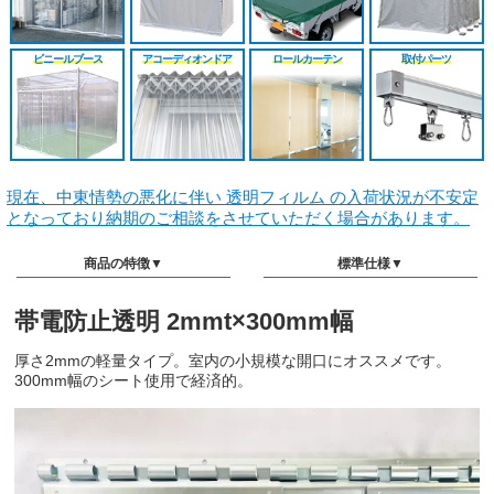
ビニールブース
アコーディオンドア
ロールカーテン
取付パーツ
現在、中東情勢の悪化に伴い 透明フィルム の入荷状況が不安定
となっており納期のご相談をさせていただく場合があります。
商品の特徴▼
標準仕様▼
帯電防止透明 2mmt×300mm幅
厚さ2mmの軽量タイプ。室内の小規模な開口にオススメです。
300mm幅のシート使用で経済的。