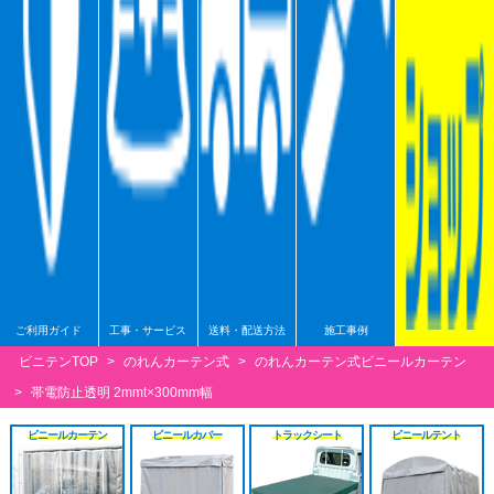
シート
施工工事見積り
HGレール
のれんカーテン原反
戻る
戻る
原反カット販売
パートナー募集
ベンダーレール
のれんカーテン可動
戻る
戻る
その他部品関連
戻る
戻る
ご利用ガイド
工事・サービス
送料・配送方法
施工事例
ビニテンTOP
>
のれんカーテン式
>
のれんカーテン式ビニールカーテン
>
帯電防止透明 2mmt×300mm幅
ビニールカーテン
ビニールカバー
トラックシート
ビニールテント