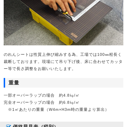
のれんシートは性質上伸び縮みする為、工場では100㎜程長く
裁断しております。現場にて吊り下げ後、床に合わせてカッタ
ー等で長さ調整をお願いいたします。
重量
一部オーバーラップの場合 約4.8㎏/㎡
完全オーバーラップの場合 約6.8㎏/㎡
※1㎡あたりの重量（W4m×H3m時の重量より算出）
価格早見表（税別）