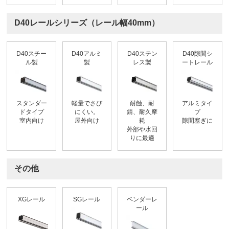
D40レールシリーズ（レール幅40mm）
D40スチー
D40アルミ
D40ステン
D40隙間シ
ル製
製
レス製
ートレール
スタンダー
軽量でさび
耐蝕、耐
アルミタイ
ドタイプ
にくい。
錆、耐久摩
プ
室内向け
屋外向け
耗
隙間塞ぎに
外部や水回
りに最適
その他
XGレール
SGレール
ベンダーレ
ール