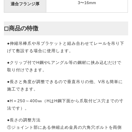
3〜16mm
適合フランジ厚
◻︎商品の特徴
●伸縮吊棒爪や吊ブラケットと組み合わせてレールを吊り下
げて敷設する場合に使用します。
●クリップ付でH鋼やLアングル等の鋼材に挟み込むだけで
取り付けできます。
●長さと角度が調整できるので垂直吊りの他、V吊も簡単に
施工できます。
●H＝250～400㎜（HはH鋼下面から爪取付ビス穴までの寸
法です）。
●長さの調整方法
①ジョイント部にある伸縮止め金具の六角穴ボルトを両側