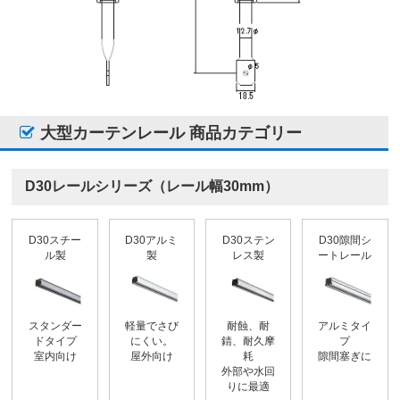
大型カーテンレール 商品カテゴリー
D30レールシリーズ（レール幅30mm）
D30スチー
D30アルミ
D30ステン
D30隙間シ
ル製
製
レス製
ートレール
スタンダー
軽量でさび
耐蝕、耐
アルミタイ
ドタイプ
にくい。
錆、耐久摩
プ
室内向け
屋外向け
耗
隙間塞ぎに
外部や水回
りに最適