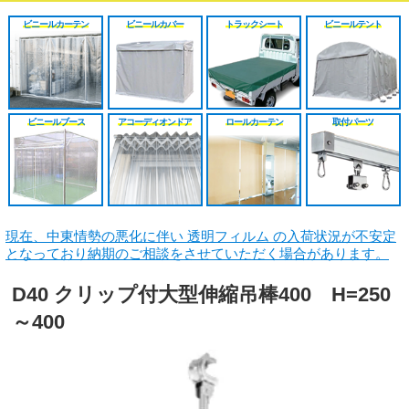
シート
施工工事見積り
HGレール
のれんカーテン原反
戻る
戻る
ビニールカーテン
ビニールカバー
トラックシート
ビニールテント
原反カット販売
パートナー募集
ベンダーレール
のれんカーテン可動
戻る
戻る
その他部品関連
戻る
ビニールブース
アコーディオンドア
ロールカーテン
取付パーツ
戻る
現在、中東情勢の悪化に伴い 透明フィルム の入荷状況が不安定
となっており納期のご相談をさせていただく場合があります。
D40 クリップ付大型伸縮吊棒400 H=250
～400