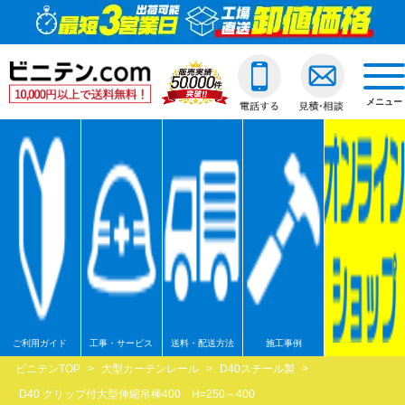
ビニールカーテン
ご利用ガイド
透明ビニールカーテ
透明ジャバラビニー
のれんカーテン式ビ
透明ロールスクリー
透明アコーディオン
ネットカーテン/網
D30スチール製
間仕切ポールスリム
透明ビニールカバー
透明ビニールシート
透明フィルム原反・
ジャバラビニールカーテン
他社との違い
糸入ビニールカーテ
糸入りジャバラビニ
のれんカーテン可動
透明糸入りロールス
糸入アコーディオン
D30アルミ製
間仕切ポール押さえ
糸入りビニールカバ
糸入りビニールシー
糸入フィルム原反・
戻る
togg
navi
メニュー
のれんカーテン式
ご注文の流れ
ターポリンビニール
ターポリンジャバラ
ターポリンロールス
ターポリンアコーデ
D30ステンレス製
間仕切ポールHGタイ
合繊帆布ビニールカ
合繊帆布ビニールシ
ターポリン原反・カ
戻る
ロールスクリーン
送料・配送方法
パワーシートビニー
コンビネーションジ
不燃ターポリンロー
不燃ターポリンアコ
D30隙間シートレール
間仕切ポールXGタイ
パワーシートビニー
パワーシートビニー
帯電防止ターポリン
アコーディオンドア
各種納期
ターポリンメッシュ
不燃ターポリンジャ
透明電動ロールスク
D40スチール製
間仕切ポールネット
ターポリンビニール
ターポリンビニール
ターポリンメッシュ
戻る
ネットカーテン網
返品・交換
不燃ターポリンビニ
糸入透明電動ロール
D40アルミ製
オプション加工
オプション加工
パワーシート原反・
戻る
戻る
大型カーテンレール
お支払い方法
耐熱ビニールカーテ
ターポリン電動ロー
D40ステンレス製
不燃ターポリン原反
戻る
戻る
間仕切ポール
大口割引
溶接遮光ビニールカ
不燃ターポリン電動
D40隙間シートレール
耐熱シート原反・カ
ご利用ガイド
工事・サービス
送料・配送方法
施工事例
カバー
無料見積り
オプション加工一覧
屋外/野外用ロールス
XGレール
溶接遮光シート原反
ビニテンTOP
>
大型カーテンレール
>
D40スチール製
>
D40 クリップ付大型伸縮吊棒400 H=250～400