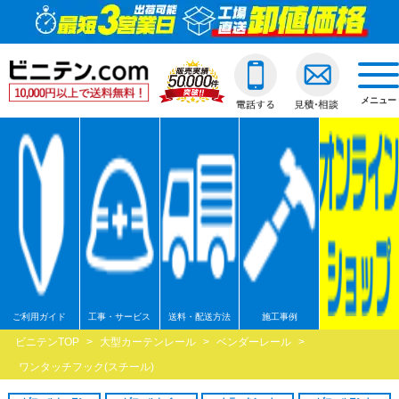
ビニールカーテン
ご利用ガイド
透明ビニールカーテ
透明ジャバラビニー
のれんカーテン式ビ
透明ロールスクリー
透明アコーディオン
ネットカーテン/網
D30スチール製
間仕切ポールスリム
透明ビニールカバー
透明ビニールシート
透明フィルム原反・
ジャバラビニールカーテン
他社との違い
糸入ビニールカーテ
糸入りジャバラビニ
のれんカーテン可動
透明糸入りロールス
糸入アコーディオン
D30アルミ製
間仕切ポール押さえ
糸入りビニールカバ
糸入りビニールシー
糸入フィルム原反・
戻る
togg
navi
メニュー
のれんカーテン式
ご注文の流れ
ターポリンビニール
ターポリンジャバラ
ターポリンロールス
ターポリンアコーデ
D30ステンレス製
間仕切ポールHGタイ
合繊帆布ビニールカ
合繊帆布ビニールシ
ターポリン原反・カ
戻る
ロールスクリーン
送料・配送方法
パワーシートビニー
コンビネーションジ
不燃ターポリンロー
不燃ターポリンアコ
D30隙間シートレール
間仕切ポールXGタイ
パワーシートビニー
パワーシートビニー
帯電防止ターポリン
アコーディオンドア
各種納期
ターポリンメッシュ
不燃ターポリンジャ
透明電動ロールスク
D40スチール製
間仕切ポールネット
ターポリンビニール
ターポリンビニール
ターポリンメッシュ
戻る
ネットカーテン網
返品・交換
不燃ターポリンビニ
糸入透明電動ロール
D40アルミ製
オプション加工
オプション加工
パワーシート原反・
戻る
戻る
大型カーテンレール
お支払い方法
耐熱ビニールカーテ
ターポリン電動ロー
D40ステンレス製
不燃ターポリン原反
戻る
戻る
ご利用ガイド
工事・サービス
送料・配送方法
施工事例
間仕切ポール
大口割引
溶接遮光ビニールカ
不燃ターポリン電動
D40隙間シートレール
耐熱シート原反・カ
ビニテンTOP
>
大型カーテンレール
>
ベンダーレール
>
カバー
無料見積り
オプション加工一覧
屋外/野外用ロールス
XGレール
溶接遮光シート原反
ワンタッチフック(スチール)