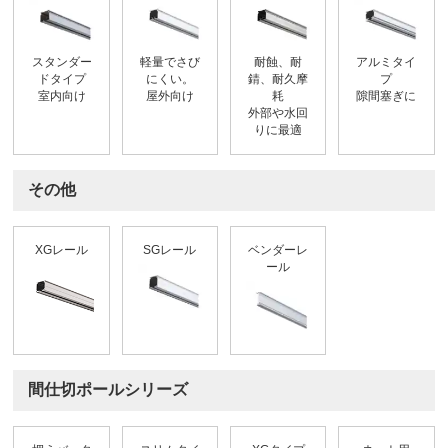
スタンダー
軽量でさび
耐蝕、耐
アルミタイ
ドタイプ
にくい。
錆、耐久摩
プ
室内向け
屋外向け
耗
隙間塞ぎに
外部や水回
りに最適
その他
XGレール
SGレール
ベンダーレ
ール
間仕切ポールシリーズ