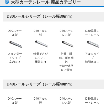
大型カーテンレール 商品カテゴリー
D30レールシリーズ（レール幅30mm）
D30スチー
D30アルミ
D30ステン
D30隙間シ
ル製
製
レス製
ートレール
スタンダー
軽量でさび
耐蝕、耐
アルミタイ
ドタイプ
にくい。
錆、耐久摩
プ
室内向け
屋外向け
耗
隙間塞ぎに
外部や水回
りに最適
D40レールシリーズ（レール幅40mm）
D40スチー
D40アルミ
D40ステン
D40隙間シ
ル製
製
レス製
ートレール