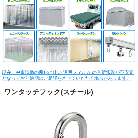
ビニールカーテン
ビニールカバー
トラックシート
ビニールテント
シート
施工工事見積り
HGレール
のれんカーテン原反
戻る
戻る
原反カット販売
パートナー募集
ベンダーレール
のれんカーテン可動
戻る
戻る
その他部品関連
戻る
ビニールブース
アコーディオンドア
ロールカーテン
取付パーツ
戻る
現在、中東情勢の悪化に伴い 透明フィルム の入荷状況が不安定
となっており納期のご相談をさせていただく場合があります。
ワンタッチフック(スチール)