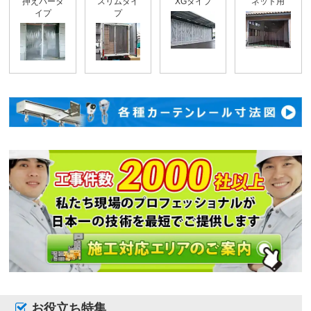
押えバータ
スリムタイ
XGタイプ
ネット用
イプ
プ
お役立ち特集